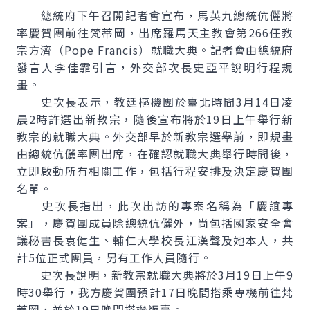
總統府下午召開記者會宣布，馬英九總統伉儷將
率慶賀團前往梵蒂岡，出席羅馬天主教會第266任教
宗方濟（Pope Francis）就職大典。記者會由總統府
發言人李佳霏引言，外交部次長史亞平說明行程規
畫。
史次長表示，教廷樞機團於臺北時間3月14日凌
晨2時許選出新教宗，隨後宣布將於19日上午舉行新
教宗的就職大典。外交部早於新教宗選舉前，即規畫
由總統伉儷率團出席，在確認就職大典舉行時間後，
立即啟動所有相關工作，包括行程安排及決定慶賀團
名單。
史次長指出，此次出訪的專案名稱為「慶誼專
案」，慶賀團成員除總統伉儷外，尚包括國家安全會
議秘書長袁健生、輔仁大學校長江漢聲及她本人，共
計5位正式團員，另有工作人員隨行。
史次長說明，新教宗就職大典將於3月19日上午9
時30舉行，我方慶賀團預計17日晚間搭乘專機前往梵
蒂岡，並於19日晚間搭機返臺。