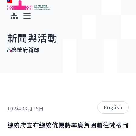
:::
:::
跳到主要內容
中華民國總統府
展開選單
新聞與活動
總統府新聞
English
102年03月15日
總統府宣布總統伉儷將率慶賀團前往梵蒂岡