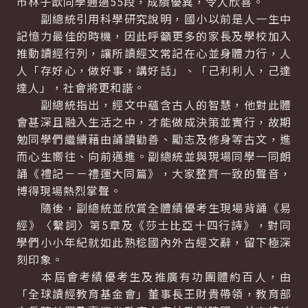
市林子歆同學通過55段，成績優異，令人欣喜。
副總統引用科學研究說明，國小以前是人一生中
記憶力最佳的時機，因此呼籲更多的家長及學校加入
推動讀經行列，讓所讀經文常記在心並身體力行，人
人「存好心，做好事，講好話」、「己利利人，己達
達人」，社會將更和諧。
副總統指出，經文中蘊含古人的智慧，他對此體
會甚深且融入生活之中，才能做成決策並實行，故期
勉同學們繼續藉由誦讀勸善、勵志及修身等古文，進
而心生嚮往、向前邁進。副總統並與現場同學一同朗
誦《禮記－－禮運大同篇》，大家整齊一致的聲音，
博得現場熱烈掌聲。
隨後，副總統並欣賞全體績優考生現場背誦《易
經》〈繫詞〉第5章及《莎士比亞十四行詩》，對同
學們小小年紀就如此熟稔國內外古經文辭，留下極深
刻印象。
本屆會考績優考生及推廣有功團體約百人，由
「全球讀經教育基金會」董事長王財貴帶領，教育部