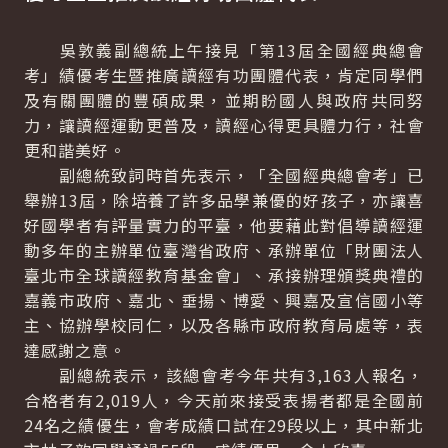
吳敦義副總統上午接見「第13屆全國經典總會
考」績優考生暨推廣讀經有功團體代表，肯定同學們
及有關團體的豐碩成果，並期盼國人與政府共同努
力，讓讀經運動更普及，讀經心得更具體力行，社會
更和諧美好。
副總統致詞時首先表示，「全國經典總會考」已
舉辦13屆，除培養了許多品學兼優的好孩子，亦讓喜
好國學者有評量實力的平臺，他要藉此對倡導讀經運
動多年的主辦單位臺灣省政府、承辦單位「財團法人
臺北市全球讀經教育基金會」、承接辦理頒獎典禮的
嘉義市政府、嘉北、垂揚、博愛、興嘉及宣信國小等
主、協辦學校同仁，以及各縣市政府教育局處等，表
達感謝之意。
副總統表示，該總會考今年共有3,163人報名，
合格者有2,019人，今天前來接受表揚者都是全國前
24名之績優生，會考成績口試在29段以上，其中新北