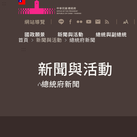
:::
跳到主要內容
中華民國總統府
網站導覽
展開
加入好友
Facebook
Flickr
YouTube
寫信給總統
RSS
國政願景
新聞與活動
總統與副總統
首頁
新聞與活動
總統府新聞
國政願景
新聞與活動
總統與副總統
參觀總統府
:::
新聞與活動
國家氣候變遷對策委員會
總統府新聞
賴清德總統
參觀資訊
總統府新聞
重要談話
影音頻道