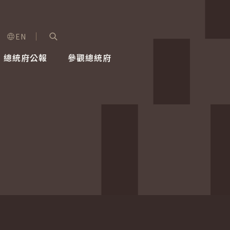
EN
字級選單
展開關鍵字搜尋
總統府公報
參觀總統府
健康台灣推動委員會
總統令
蕭美琴副總統
建築風華
全社會
每日活
行憲後
總統府
外交
網路相簿
國防