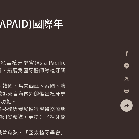
PAID)國際年
地區植牙學會(
Asia Pacific
Facebo
舉辦，拓展我國牙醫師對植牙研
加入好
、韓國、馬來西亞、泰國、澳
X
歡迎來自海內外的傑出植牙專
列印
的功能。
技術與發展進行學術交流與
社群分
的研發精進，更提升了植牙醫
曾育弘、「亞太植牙學會」