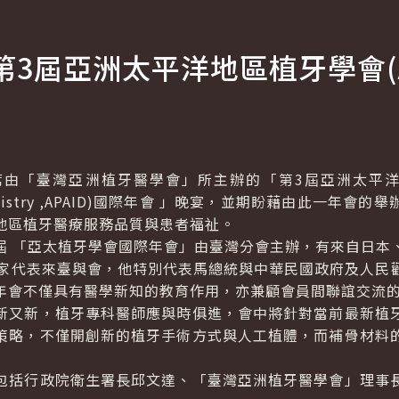
3屆亞洲太平洋地區植牙學會(A
「臺灣亞洲植牙醫學會」所主辦的「第3屆亞洲太平洋
istry
,APAID)國際年會 」晚宴，並期盼藉由此一年會的
地區植牙醫療服務品質與患者福祉。
「亞太植牙學會國際年會」由臺灣分會主辦，有來自日本
國家代表來臺與會，他特別代表馬總統與中華民國政府及人民
年會不僅具有醫學新知的教育作用，亦兼顧會員間聯誼交流
又新，植牙專科醫師應與時俱進，會中將針對當前最新植牙
策略，不僅開創新的植牙手術方式與人工植體，而補骨材料
括行政院衛生署長邱文達、「臺灣亞洲植牙醫學會」理事長