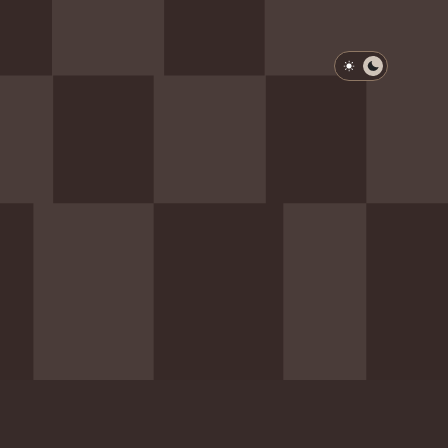
淺色模式
深色模式
防衛韌性委員會
動行程
歷任總統與副總統
展覽