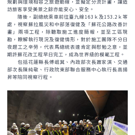
規劃與環境相容之旅遊動線，並擬定分流計畫，讓造
訪旅客享受美景之餘亦能安心、安全。
隨後，副總統乘車前往臺九線163ｋ及153.2ｋ等
處，視察蘇拉風災和中部落復健及「蘇花公路改善計
畫」兩項工程，除聽取施工進度簡報，並至工區現
勘，瞭解執行現況及復健情形，對於施工團隊不分日
夜趕工之辛勞，代表馬總統表達肯定與慰勉之意，並
期許蘇花改工程早日完工，成為世界級的模範工程。
包括花蓮縣長傅崐萁、內政部次長蕭家淇、交通
部次長陳純敬、行政院東部聯合服務中心執行長高揚
昇等陪同視察行程。