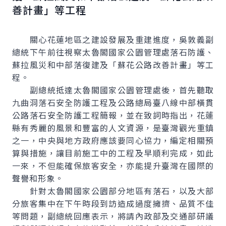
善計畫」等工程
關心花蓮地區之建設發展及重建進度，吳敦義副
總統下午前往視察太魯閣國家公園管理處落石防護、
蘇拉風災和中部落復建及「蘇花公路改善計畫」等工
程。
副總統抵達太魯閣國家公園管理處後，首先聽取
九曲洞落石安全防護工程及公路總局臺八線中部橫貫
公路落石安全防護工程簡報，並在致詞時指出，花蓮
縣有秀麗的風景和豐富的人文資源，是臺灣觀光重鎮
之一，中央與地方政府應該要同心協力，編定相關預
算與措施，讓目前施工中的工程及早順利完成，如此
一來，不但能確保旅客安全，亦能提升臺灣在國際的
聲譽和形象。
針對太魯閣國家公園部分地區有落石，以及大部
分旅客集中在下午時段到訪造成過度擁擠、品質不佳
等問題，副總統回應表示，將請內政部及交通部研議