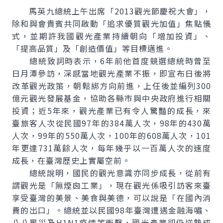
馬英九總統上午出席「2013觀光節慶祝大會」，
除和與會貴賓共同啟動「追求優質觀光加值」焦點儀
式，並期許我國觀光產業持續朝向「增加投資」、
「提高品質」及「創造價值」等目標邁進。
總統致詞時表示，6年前他首度競選總統時曾至
日月潭參訪，深感當地觀光產業不振，即宣布日後將
改革觀光政策，朝鬆綁方向前進，上任後並編列300
億元觀光發展基金，協助各縣市與中央政府進行相關
投資；近5年來，觀光產業已有令人驚豔的成長，來
臺旅客人次從民國97年的384萬人次，98年的430萬
人次，99年的550萬人次，100年的608萬人次，101
年更達731萬餘人次，每年幾乎以一百萬人次的速度
成長，在臺灣歷史上實屬空前。
總統說明，國民的觀光意識亦同步成長，從前有
謂觀光是「無煙囪工業」，現在觀光係吸引訪客來臺
享受臺灣的美景、美食與美德，可以說是「在國內消
費的出口」。總統並以民國98年臺灣遭遇金融海嘯、
八八風災及H1N1疫情等衝擊，觀光產業卻仍逆勢成