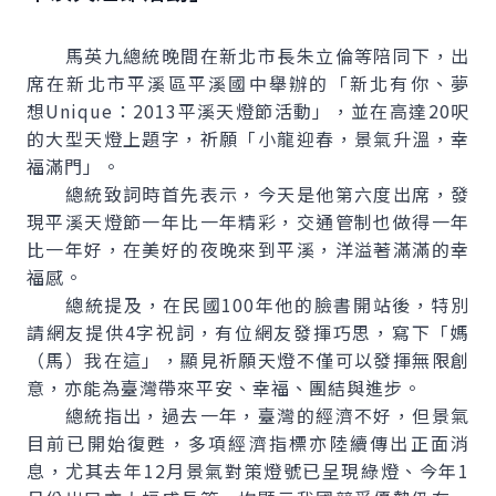
馬英九總統晚間在新北市長朱立倫等陪同下，出
席在新北市平溪區平溪國中舉辦的「新北有你、夢
想
Unique
：2013平溪天燈節活動」，並在高達20呎
的大型天燈上題字，祈願「小龍迎春，景氣升溫，幸
福滿門」。
總統致詞時首先表示，今天是他第六度出席，發
現平溪天燈節一年比一年精彩，交通管制也做得一年
比一年好，在美好的夜晚來到平溪，洋溢著滿滿的幸
福感。
總統提及，在民國100年他的臉書開站後，特別
請網友提供4字祝詞，有位網友發揮巧思，寫下「媽
（馬）我在這」，顯見祈願天燈不僅可以發揮無限創
意，亦能為臺灣帶來平安、幸福、團結與進步。
總統指出，過去一年，臺灣的經濟不好，但景氣
目前已開始復甦，多項經濟指標亦陸續傳出正面消
息，尤其去年12月景氣對策燈號已呈現綠燈、今年1