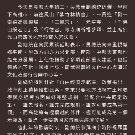
今天是農曆大年初三，吳敦義副總統伉儷一早南
下高雄市，前往鳳山「紫竹林精舍」、一貫道「發一
崇德高雄道場」、「三鳳宮」、「元亨寺」、「千佛
山般若寺」及「行德宮」等寺廟祈福參拜，並岀席佛
光山第四次地宮珍寶入宮法會。
副總統在向民眾談話時表示，馬總統向來重視城
鄉平衡，施政方向亦力求北部、南部、中部與東部均
能充分發展，上任後推動了多項南部重大建設，包括
鐵路地下化、國道七號、衛武營藝術文化中心與海洋
文化及流行音樂中心等。
副總統特別針對「自由經濟示範區」政策指出，
政府刻正積極推動此案，未來只要地方政府在土地取
得與交通等方面做好完整規劃，並配合中央既定政
策，「誰先報名，誰先完成規劃，誰就可能成為第一
個」，而高雄擁有極優越的條件，極可能成為第一個
示範區，並進一步帶動國家景氣與經濟發展。
值此年節歡慶時刻，副總統參拜廟宇時除祝願國
家國泰民安、風調雨順，也發送春節福袋向民眾賀