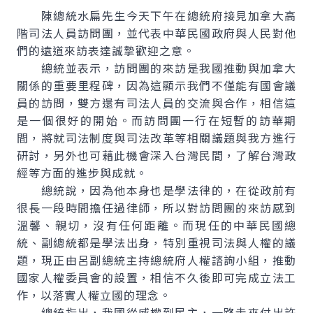
陳總統水扁先生今天下午在總統府接見加拿大高
階司法人員訪問團，並代表中華民國政府與人民對他
們的遠道來訪表達誠摯歡迎之意。
總統並表示，訪問團的來訪是我國推動與加拿大
關係的重要里程碑，因為這顯示我們不僅能有國會議
員的訪問，雙方還有司法人員的交流與合作，相信這
是一個很好的開始。而訪問團一行在短暫的訪華期
間，將就司法制度與司法改革等相關議題與我方進行
研討，另外也可藉此機會深入台灣民間，了解台灣政
經等方面的進步與成就。
總統說，因為他本身也是學法律的，在從政前有
很長一段時間擔任過律師，所以對訪問團的來訪感到
溫馨、親切，沒有任何距離。而現任的中華民國總
統、副總統都是學法出身，特別重視司法與人權的議
題，現正由呂副總統主持總統府人權諮詢小組，推動
國家人權委員會的設置，相信不久後即可完成立法工
作，以落實人權立國的理念。
總統指出，我國從威權到民主，一路走來付出許