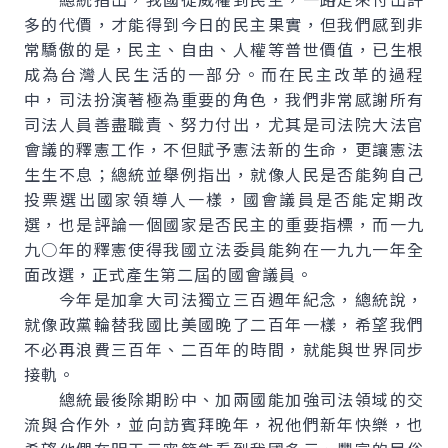
多的代價，才能得到今日的民主果實，但我們感到非
常驕傲的是，民主、自由、人權等普世價值，已生根
成為台灣人民生活的一部分。而在民主改革的過程
中，司法扮演著極為重要的角色，我們非常感謝所有
司法人員善盡職責、努力付出，尤其是司法院大法官
會議的釋憲工作，不但賦予憲法新的生命，更讓憲法
生生不息；總統並舉例指出，就像人民是否能夠自己
投票選出國家領導人一樣，國會議員是否能定期改
選，也是評論一個國家是否民主的重要指標，而一九
九○年的釋憲使得我國立法委員能夠在一九九一年全
面改選，正式產生第二屆的國會議員。
今年是加拿大司法獨立三百週年紀念，總統說，
就像政黨輪替我國比美國晚了二百年一樣，希望我們
不必再浪費三百年、二百年的時間，就能與世界同步
接軌。
總統最後除期盼中、加兩國能加強司法領域的交
流與合作外，並向訪賓拜晚年，祝他們新年快樂，也