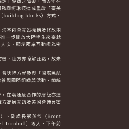
定」協商之障礙，而去年在
國務卿柯琳頓達成重啟「臺美
（
building blocks
）方式，
海基兩會互設機構及修改兩
將進一步開放大陸學生來臺就
萬人次，顯示兩岸互動極為密
機，陸方亦瞭解此點，故未
曾與陸方就參與「國際民航
灣參與國際組織與活動，總統
，在溝通及合作的層級亦達
雙方高層互訪及美國會議員密
t
）、副處長酈英傑（
Brent
el Turnbull
）等人，下午前