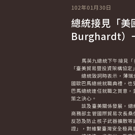
102年01月30日
總統接見「美國
Burghardt
）
馬英九總統下午接見「美
「臺美貿易暨投資架構協定
總統致詞時表示，薄瑞光主
國歐巴馬總統就職典禮，也
巴馬總統連任就職之賀意，
策之決心。
談及臺美關係發展，總統說
商務部主管國際貿易次長桑
反恐及防止核子武器擴散等
證」，對維繫臺灣安全極具