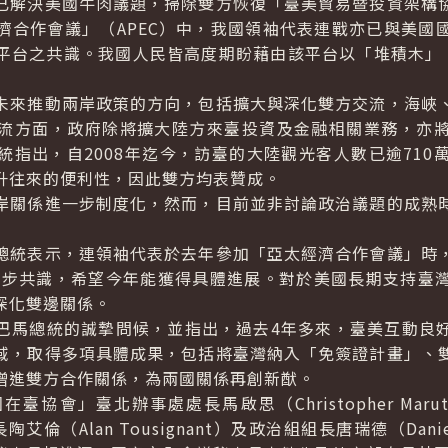
解決美國牛肉議題，掃除雙方恢復「臺美貿易暨投資架構協
濟合作會議」（APEC）中，我國領袖代表連戰亦已與美國
平台之共識。我國人民皆高度期盼藉由該平台以「堆積木」
來推動兩岸政策的方向，包括擴大與深化雙方交流，海峽、
流方面，政府除將擴大陸方來臺投資及金融相關業務，亦
統指出，自2008年迄今，訪臺的大陸觀光客人數已逾710
升往來的便利性，因此雙方均表贊成。
關係進一步制度化，然而，目前並非討論政治議題的成熟時
統表示，連領袖代表於去年參加「亞太經濟合作會議」時，
成初步共識，希望今年能獲得具體進展。對於美國長期支持臺
深化雙邊關係。
馬總統的誠摯問候，並指出，過去4年多來，臺美互動良好
域，取得多項具體成果，包括將臺灣納入「免簽證計畫」、
增進雙方合作關係，為兩國關係再創新猷。
在臺協會」臺北辦事處處長馬啟思（
Christopher Maru
長陶艾倫（
Alan Tousignant
）及政治組組長唐瑞德（
Dani