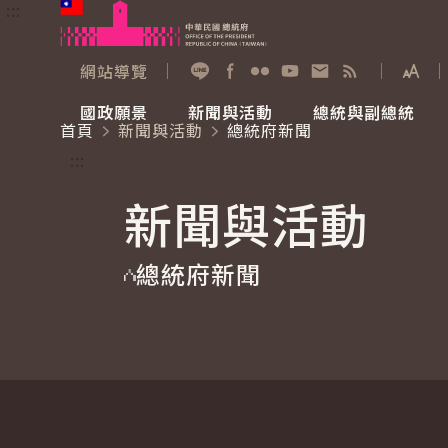
:::
跳到主要內容
中華民國總統府
網站導覽
展開
加入好友
Facebook
Flickr
YouTube
寫信給總統
RSS
國政願景
新聞與活動
總統與副總統
首頁
新聞與活動
總統府新聞
國政願景
新聞與活動
總統與副總統
參觀總統府
:::
新聞與活動
國家氣候變遷對策委員會
總統府新聞
賴清德總統
參觀資訊
總統府新聞
重要談話
影音頻道