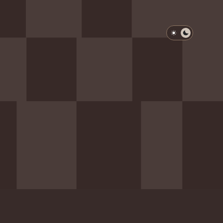
淺色模式
深色模式
防衛韌性委員會
動行程
歷任總統與副總統
展覽