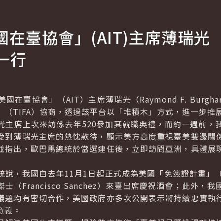
在臺協會」(AIT)主席薄瑞光
一行
國在臺協會」（AIT）主席薄瑞光（
Raymond F. Burgha
」（TIFA）協商，透過該平台以「堆積木」方式，進一步推
席上次來訪係去年520參加其就職典禮，而約一週前，
受到薄瑞光主席的熱忱款待，顯示美方高度重視臺美雙邊關
並指出，歐巴馬總統於當選連任後，立即訪問亞洲，具體展
，我國自去年11月1日起正式成為美國「免簽證計畫」（
傑士（
Francisco Sanchez
）來臺出席慶祝酒會；此外，我
議題均有密切合作，美國政府亦多次公開表示將持續忠實執
意義。