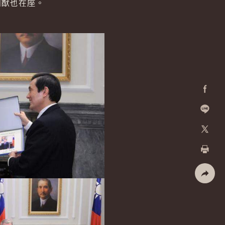
國猷也在座。
Facebo
加入好
X
列印
社群分