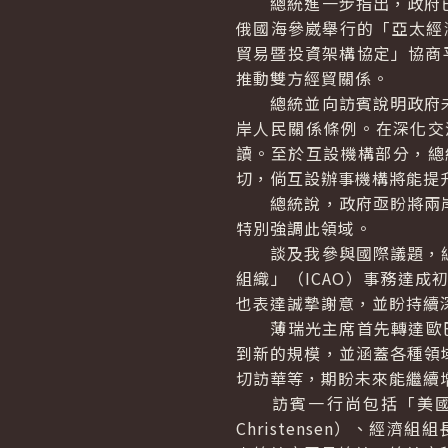
總統進一步指出，政府已
俄國海參崴舉行的「亞太經
貿易暨投資架構協定」協商
推動雙方經貿關係。
總統並向訪賓說明政府未
岸人民關係條例。在深化交
讀。至於互設機構部分，總
切，倘互設辦事機構將能提
總統說，政府亟盼將兩岸
特別強調此領域。
談及我參與國際議題，總
組織」（ICAO）事務達
也表達誠摯謝意，並盼持續
薄瑞光主席首先轉達歐巴
到新的規模，並涵蓋各種領
切訪華等，期盼未來能繼續
訪賓一行尚包括「美國
Christensen
）、經濟組組