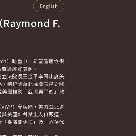
English
（
Raymond F.
rdt
）時重申，希望儘速恢復
展雙邊經貿關係。
我立法院長王金平率團出席美
係。總統除藉此機會表達對歐
現美國推動「亞洲再平衡」政
VWP）參與國，美方並派遣
國與美國針對禁止人口販運、
行「臺灣關係法」及「六項保