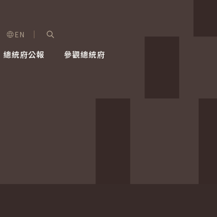
EN
字級選單
展開關鍵字搜尋
總統府公報
參觀總統府
健康台灣推動委員會
總統令
蕭美琴副總統
建築風華
全社會
每日活
行憲後
總統府
外交
網路相簿
國防