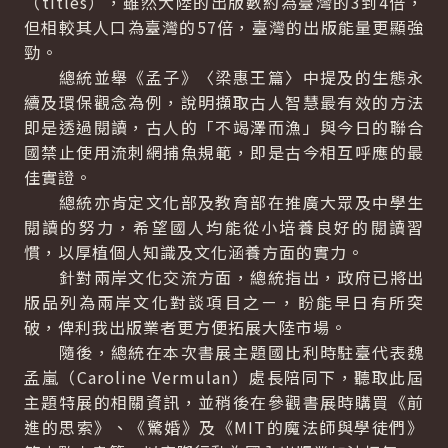
（titles），雖然大陸的出版數約為臺灣的3到4倍，
但相較其人口為臺灣的57倍，臺灣的出版能量更顯強
勁。
總統並舉《孟子》〈梁惠王篇〉中提及的生態永
續及環保觀念為例，說明擷取古人智慧最有效的方法
即是透過閱讀，古人的「不竭澤而漁」與今日的聯合
國禁止使用流刺網捕魚規範，即是古今相互呼應的最
佳實證。
總統亦肯定文化部及教育部在推廣大眾及中學生
閱讀的努力，希望國人均能從小培養良好的閱讀習
慣，以厚植個人知識及文化涵養方面的實力。
針對兩岸文化交流方面，總統指出，政府已將出
版品列為兩岸文化對談項目之ㄧ，盼能早日有所突
破，俾利我出版業者更方便拓展大陸市場。
隨後，總統在本次書展主題國比利時駐臺代表魏
孟嵐（Caroline Vermulan）處長陪同下，聽取此屆
主題特展的相關資訊，並稍後在參觀書展時購買《前
進的思索》、《驚婚》及《MIT的魔法師與學徒們》