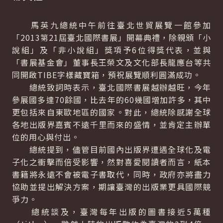
馬英九總統中午前往臺北世貿展覽一館參加
「2013第21屆臺北國際書展」開幕典禮，除親頒「小
說組」及「非小說組」獎項予6位得獎代表，並與
「書展基金會」董事長王榮文及文化部長龍應台等共
同開啟TIBE字樣藏寶箱，預祝展覽順利圓滿成功。
總統致詞時表示，臺北國際書展越辦越旺，今年
參展國多達70餘國，比去年的60幾國增加許多，其中
更包括來自東歐地區的國家。對此，總統除感謝全球
各地出版界嘉賓不遠千里而來的盛情，並肯定主辦單
位的用心與付出。
總統提到，儘管目前國內出版界遭遇全球化及電
子化之衝擊而倍受影響，然對喜愛閱讀者而言，紙本
書籍將永遠不會被電子書取代，同時，政府亦將盡力
協助並提出解決方案，期讓臺灣的出版業更具國際競
爭力。
總統談及，臺灣每年出版的圖書接近5萬種