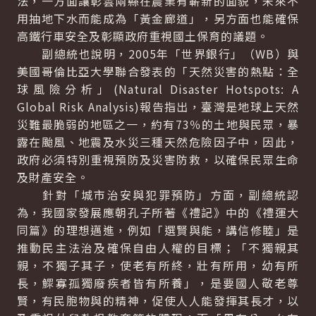
法，一方面讓彰雲兩縣在農業有嶄新的面貌，未來不
用抽地下水而能成為「黃金廊道」，另方面也能確保
高鐵行車安全及彰顯政府重視國土保育的議題。
副總統也說明，2005年「世界銀行」（WB）與
美國哥倫比亞大學聯合發表的「天然災害的熱點：全
球風險分析」(Natural Disaster Hotspots: A
Global Risk Analysis)報告指出，臺灣是地球上天然
災難最脆弱的地區之一，約有73％的土地與民眾，暴
露在颱風、地震及水災三種天然危險因子中，因此，
政府必須特別重視預防及災害防救，以確保民眾生命
及財產安全。
針對「城市治安與犯罪預防」方面，副總統認
為，我國家發展應朝孔子所著《禮記》中的《禮運大
同篇》的理想邁進，例如「選賢與能，講信修睦」是
推動民主法治及確保自由人權的目標；「不獨親其
親，不獨子其子，使老有所終，壯有所用，幼有所
長，鰥寡孤獨廢疾者皆有所養」，是要國人敬老尊
賢，有民胞物與的精神，促使人人能發揮其長才，以