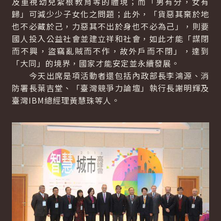
及重視幼兒紮根教育等的體現；而「男有分，女有
歸」可減少少子女化之問題；此外，「貨惡其棄於地
也不必藏於己，力惡其不出於身也不必為己」，則要
國人投入公益社會並建立祥和社會，如此才能「謀閉
而不興，盜竊亂賊而不作，故外戶而不閉」，達到
「大同」的境界，國家才能安定並永續發展。
今天出席是項活動者還包括內政部長李鴻源、消
防署長葉吉堂、「臺灣競爭力論壇」執行長謝明輝及
臺灣IBM總經理黃慧珠等人。