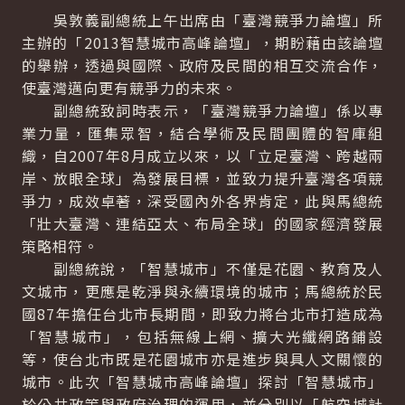
吳敦義副總統上午出席由「臺灣競爭力論壇」所
主辦的「2013智慧城市高峰論壇」，期盼藉由該論壇
的舉辦，透過與國際、政府及民間的相互交流合作，
使臺灣邁向更有競爭力的未來。
副總統致詞時表示，「臺灣競爭力論壇」係以專
業力量，匯集眾智，結合學術及民間團體的智庫組
織，自2007年8月成立以來，以「立足臺灣、跨越兩
岸、放眼全球」為發展目標，並致力提升臺灣各項競
爭力，成效卓著，深受國內外各界肯定，此與馬總統
「壯大臺灣、連結亞太、布局全球」的國家經濟發展
策略相符。
副總統說，「智慧城市」不僅是花園、教育及人
文城市，更應是乾淨與永續環境的城市；馬總統於民
國87年擔任台北市長期間，即致力將台北市打造成為
「智慧城市」，包括無線上網、擴大光纖網路鋪設
等，使台北市既是花園城市亦是進步與具人文關懷的
城市。此次「智慧城市高峰論壇」探討「智慧城市」
於公共政策與政府治理的運用，並分別以「航空城計