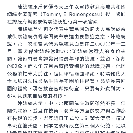
陳總統水扁伉儷今天上午以軍禮歡迎帛琉共和國
總統雷蒙傑索（Tommy E. Remengesau）後，隨即
在總統府與雷蒙傑索總統進行第一次會談。
陳總統首先再次代表中華民國政府與人民對於雷
蒙傑索總統伉儷率團訪華表達由衷歡迎之意。陳總統
說，第一次和雷蒙傑索總統見面是在二○○○年十二
月，雷蒙傑索總統當時以帛琉總統當選人的身份來
訪，讓他有機會認識帛琉最年輕的總統，並留下深刻
的印象。而去年元月雷蒙傑索總統的就職典禮，他因
公務繁忙未克前往，但因珍惜兩國邦誼，特請他的大
學恩師司法院翁岳生院長率團前往祝賀，翁院長帶回
國的禮物，現在放在官邸接待室，只要有外賓到訪，
都可見到來自帛琉的贈禮。
陳總統表示，中、帛兩國建交時間雖然不長，但
關係深遠，並且在技術、體育等方面的交流與合作都
有長足的進步，尤其近日正式設立駐華大使館，這是
帛琉在繼美國、日本之後所設立第三個大使館，足以
顯示帛琉對兩國邦誼的重視。而首任的駐華大使陶瑞