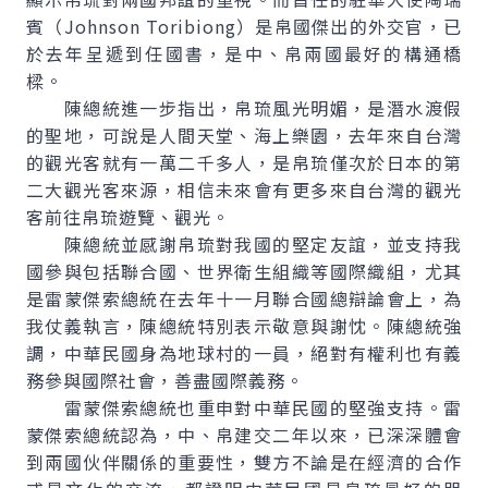
賓（Johnson Toribiong）是帛國傑出的外交官，已
於去年呈遞到任國書，是中、帛兩國最好的構通橋
樑。
陳總統進一步指出，帛琉風光明媚，是潛水渡假
的聖地，可說是人間天堂、海上樂園，去年來自台灣
的觀光客就有一萬二千多人，是帛琉僅次於日本的第
二大觀光客來源，相信未來會有更多來自台灣的觀光
客前往帛琉遊覽、觀光。
陳總統並感謝帛琉對我國的堅定友誼，並支持我
國參與包括聯合國、世界衛生組織等國際織組，尤其
是雷蒙傑索總統在去年十一月聯合國總辯論會上，為
我仗義執言，陳總統特別表示敬意與謝忱。陳總統強
調，中華民國身為地球村的一員，絕對有權利也有義
務參與國際社會，善盡國際義務。
雷蒙傑索總統也重申對中華民國的堅強支持。雷
蒙傑索總統認為，中、帛建交二年以來，已深深體會
到兩國伙伴關係的重要性，雙方不論是在經濟的合作