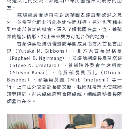
或是文化的交流，都證明中華民國是帛琉最好的朋
友。
陳總統最後除再次對訪華團表達誠摯歡迎之意
外，並希望他們此行能夠愉快而舒適，另外也可藉由
到中南部參訪的機會，深入了解我國在農、漁、養殖
業的進步情形，找出未來雙方可能合作的地方。
雷蒙傑索總統伉儷暨訪華團成員南方大酋長吉朋
思（Yutaka M. Gibbons）、北方大酋長恩格曼
（Raphael B. Ngirmang）、眾議院副議長烏莫塔羅
（Steve N. Umetaro）、參議院外委會主席柯耐
（Steven Kanai）、商貿部長貝西比（Otoichi
Besebes）、參議員莫圖（Mlib Tmetuchl）等一
行，上午由外交部部長簡又新、我國駐帛琉大使陳國
璜等陪同，前來總統府拜會陳總統。總統府秘書長陳
師孟也在座。