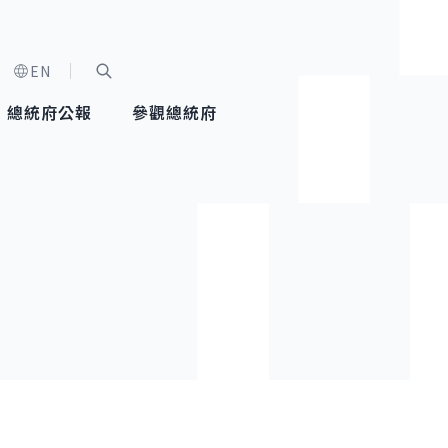
EN
字級選單
展開關鍵字搜尋
總統府公報
參觀總統府
健康台灣推動委員會
總統令
蕭美琴副總統
建築風華
全社會
每日活
行憲後
總統府
外交
網路相簿
國防