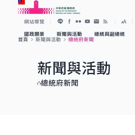
:::
跳到主要內容
中華民國總統府
網站導覽
展開
加入好友
Facebook
Flickr
YouTube
寫信給總統
RSS
國政願景
新聞與活動
總統與副總統
首頁
新聞與活動
總統府新聞
國政願景
新聞與活動
總統與副總統
參觀總統府
:::
新聞與活動
國家氣候變遷對策委員會
總統府新聞
賴清德總統
參觀資訊
總統府新聞
重要談話
影音頻道