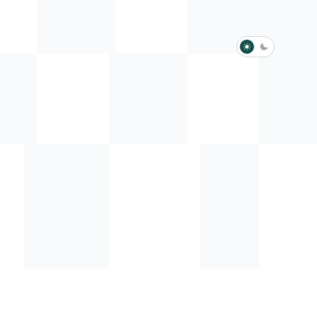
淺色模式
深色模式
防衛韌性委員會
動行程
歷任總統與副總統
展覽