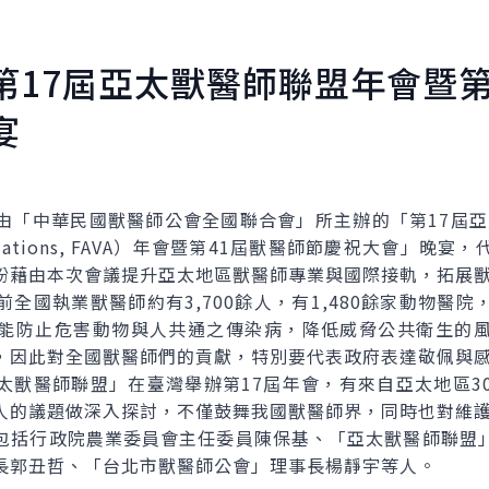
第17屆亞太獸醫師聯盟年會暨第
宴
華民國獸醫師公會全國聯合會」所主辦的「第17屆亞太獸醫
ry Associations, FAVA）年會暨第41屆獸醫師節慶祝大
盼藉由本次會議提升亞太地區獸醫師專業與國際接軌，拓展
國執業獸醫師約有3,700餘人，有1,480餘家動物醫院
能防止危害動物與人共通之傳染病，降低威脅公共衛生的
，因此對全國獸醫師們的貢獻，特別要代表政府表達敬佩與
醫師聯盟」在臺灣舉辦第17屆年會，有來自亞太地區3
人的議題做深入探討，不僅鼓舞我國獸醫師界，同時也對維
括行政院農業委員會主任委員陳保基、「亞太獸醫師聯盟」
長郭丑哲、「台北市獸醫師公會」理事長楊靜宇等人。