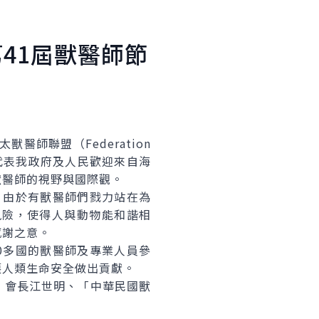
41屆獸醫師節
師聯盟（Federation
會」晚宴，代表我政府及人民歡迎來自海
獸醫師的視野與國際觀。
，由於有獸醫師們戮力站在為
風險，使得人與動物能和諧相
感謝之意。
0多國的獸醫師及專業人員參
護人類生命安全做出貢獻。
會長江世明、「中華民國獸