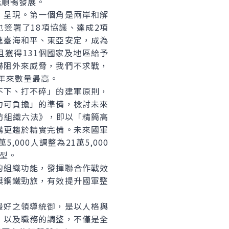
能順暢發展。
呈現。第一個角是兩岸和解
簽署了18項協議、達成2項
進臺海和平、東亞安定，成為
獲得131個國家及地區給予
嚇阻外來威脅，我們不求戰，
0年來數量最高。
下、打不碎」的建軍原則，
力可負擔」的準備，檢討未來
防組織六法》，即以「精簡高
構更趨於精實完備。未來國軍
000人調整為21萬5,000
型。
組織功能，發揮聯合作戰效
與鋼鐵勁旅，有效提升國軍整
好之領導統御，是以人格與
，以及職務的調整，不僅是全