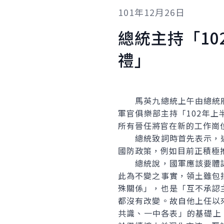
101年12月26日
總統主持「1
禮」
馬英九總統上午由總統府
軍官俱樂部主持「102年
所有晉任將官在新的工作崗
總統致詞時首先表示，近
國防政策，例如目前正積極
總統說，國軍應該要體認
此為不變之事實，領土雖包
殊關係」，也是「互不承認
都沒有改變。故自他上任以
共識、一中各表」的基礎上