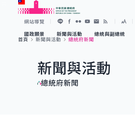
:::
跳到主要內容
中華民國總統府
網站導覽
展開
加入好友
Facebook
Flickr
YouTube
寫信給總統
RSS
國政願景
新聞與活動
總統與副總統
首頁
新聞與活動
總統府新聞
國政願景
新聞與活動
總統與副總統
參觀總統府
:::
新聞與活動
國家氣候變遷對策委員會
總統府新聞
賴清德總統
參觀資訊
總統府新聞
重要談話
影音頻道