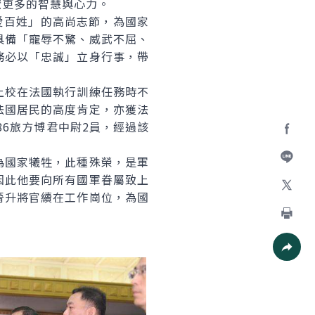
獻更多的智慧與心力。
愛百姓」的高尚志節，為國家
具備「寵辱不驚、威武不屈、
務必以「忠誠」立身行事，帶
校在法國執行訓練任務時不
法國居民的高度肯定，亦獲法
86旅方博君中尉2員，經過該
Facebo
國家犧牲，此種殊榮，是軍
加入好
因此他要向所有國軍眷屬致上
晉升將官續在工作崗位，為國
X
列印
社群分