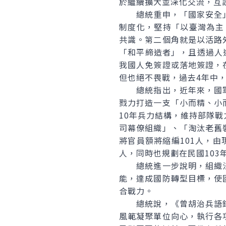
於繼續擴大並深化交流，互
總統重申，「國家安全」
制度化，堅持「以臺灣為主
共識。第二個角就是以活路
「和平締造者」，且透過人
我國人免簽證或落地簽證，
但也絕不畏戰，過去4年中，
總統指出，近年來，國軍
戮力打造一支「小而精、小
10年兵力結構，維持部隊
司幕僚組織」、「淘汰老舊
將官員額將縮編101人，由現
人，同時也規劃在民國10
總統進一步說明，組織法
能，達成國防轉型目標，使
合戰力。
總統說，《曾胡治兵語錄
風範凝聚單位向心，執行各