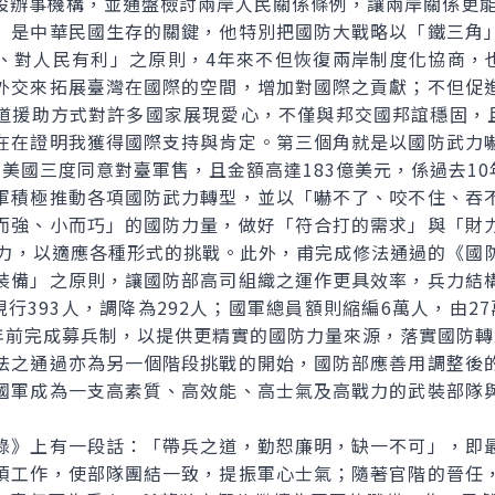
設辦事機構，並通盤檢討兩岸人民關係條例，讓兩岸關係更
是中華民國生存的關鍵，他特別把國防大戰略以「鐵三角」
、對人民有利」之原則，4年來不但恢復兩岸制度化協商，也
外交來拓展臺灣在國際的空間，增加對國際之貢獻；不但促
道援助方式對許多國家展現愛心，不僅與邦交國邦誼穩固，且
在在證明我獲得國際支持與肯定。第三個角就是以國防武力
美國三度同意對臺軍售，且金額高達183億美元，係過去1
積極推動各項國防武力轉型，並以「嚇不了、咬不住、吞不
而強、小而巧」的國防力量，做好「符合打的需求」與「財
戰力，以適應各種形式的挑戰。此外，甫完成修法通過的《國
裝備」之原則，讓國防部高司組織之運作更具效率，兵力結
行393人，調降為292人；國軍總員額則縮編6萬人，由27萬5,
3年前完成募兵制，以提供更精實的國防力量來源，落實國防轉
之通過亦為另一個階段挑戰的開始，國防部應善用調整後的
國軍成為一支高素質、高效能、高士氣及高戰力的武裝部隊
》上有一段話：「帶兵之道，勤恕廉明，缺一不可」，即最
項工作，使部隊團結一致，提振軍心士氣；隨著官階的晉任