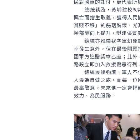
民對國軍的託付，更代表所
總統談及，黃埔建校初期以
興亡而捨生取義，獲得人民
貧賤不移」的磊落胸懷，尤
領部隊向上提升，塑建優質
總統亦推崇我空軍幻象戰
幸發生意外，但在最後關頭
國軍方追贈獎章乙座；此外，
路段立即加入救援傷患行列
總統最後強調，軍人不但
人最為自傲之處，而每一位
最高敬意。未來他一定會捍
效力、為民服務。