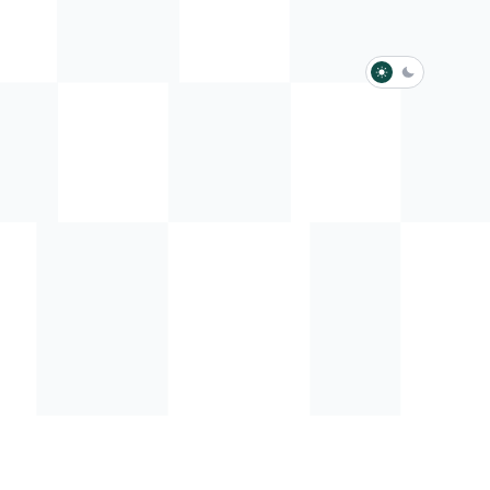
淺色模式
深色模式
防衛韌性委員會
動行程
歷任總統與副總統
展覽