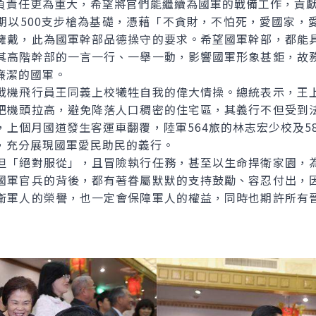
負責任更為重大，希望將官們能繼續為國軍的戰備工作，貢
500支步槍為基礎，憑藉「不貪財，不怕死，愛國家，
擁戴，此為國軍幹部品德操守的要求。希望國軍幹部，都能
其高階幹部的一言一行、一舉一動，影響國軍形象甚鉅，故
廉潔的國軍。
機飛行員王同義上校犧牲自我的偉大情操。總統表示，王上
把機頭拉高，避免降落人口稠密的住宅區，其義行不但受到
上個月國道發生客運車翻覆，陸軍564旅的林志宏少校及5
，充分展現國軍愛民助民的義行。
「絕對服從」，且冒險執行任務，甚至以生命捍衛家園，為
國軍官兵的背後，都有著眷屬默默的支持鼓勵、容忍付出，
衛軍人的榮譽，也一定會保障軍人的權益，同時也期許所有