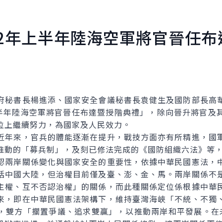
02年上半年陸海空軍將官晉任布
秘書長楊進添、國家安全會議秘書長袁健生及國防部長高華
上半年陸海空軍將官晉任布達暨授階典禮」，除向晉升將官及
位上繼續努力，為國家及人民效力。
年來，官兵的體能逐漸在提升，戰技方面亦有所精進，國軍
推動的「募兵制」，及刻已修法完成的《國防組織六法》等
兩岸關係變化與國家安全的重要性，依據中華民國憲法，中
括中國大陸，但治權目前僅及臺、澎、金、馬。兩岸關係不
主權、互不否認治權」的關係，而此種關係定位係根據中華
來，即在中華民國憲法架構下，維持臺灣海峽「不統、不獨
，雙方「擱置爭議、追求雙贏」，以推動兩岸和平發展。在