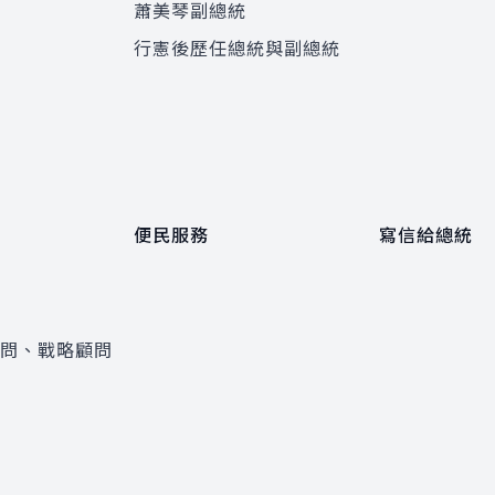
蕭美琴副總統
程
行憲後歷任總統與副總統
便民服務
寫信給總統
顧問、戰略顧問