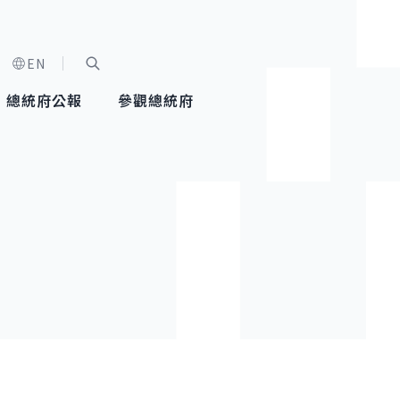
EN
字級選單
展開關鍵字搜尋
總統府公報
參觀總統府
健康台灣推動委員會
總統令
蕭美琴副總統
建築風華
全社會
每日活
行憲後
總統府
外交
網路相簿
國防