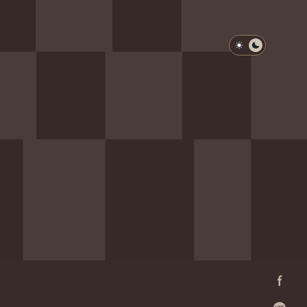
淺色模式
深色模式
防衛韌性委員會
動行程
歷任總統與副總統
展覽
Facebo