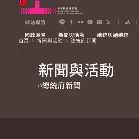
:::
跳到主要內容
中華民國總統府
網站導覽
展開
加入好友
Facebook
Flickr
YouTube
寫信給總統
RSS
國政願景
新聞與活動
總統與副總統
首頁
新聞與活動
總統府新聞
國政願景
新聞與活動
總統與副總統
參觀總統府
:::
新聞與活動
國家氣候變遷對策委員會
總統府新聞
賴清德總統
參觀資訊
總統府新聞
重要談話
影音頻道