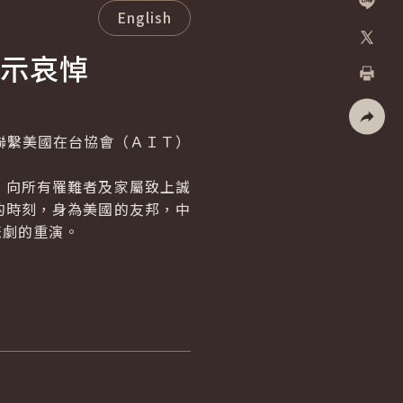
English
加入好
示哀悼
X
列印
聯繫美國在台協會（ＡＩＴ）
社群分
向所有罹難者及家屬致上誠
的時刻，身為美國的友邦，中
悲劇的重演。