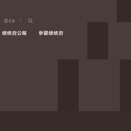
EN
字級選單
展開關鍵字搜尋
總統府公報
參觀總統府
健康台灣推動委員會
總統令
蕭美琴副總統
建築風華
全社會
每日活
行憲後
總統府
外交
網路相簿
國防