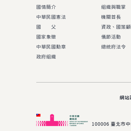
國情簡介
組織與職掌
中華民國憲法
機關首長
國 父
資政、國策
國家象徵
儀節活動
中華民國勳章
總統府法令
政府組織
網站
100006
臺北市中