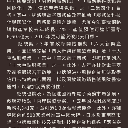
中，期能達到「製造業服務化」、「服務業科技化與
國際化」及「傳統產業特色化」之「三業四化」目
標。其中，網路與電子商務係政府推動「服務業科技
化與國際化」目標最具體之範疇，尤其今年臺灣網路
購物產業較去年成長17％，產值預估可達新臺幣
6,605億元，2015年更可望突破兆元目標。
總統說，3年前政府開始推動「六大新興產
業」，並陸續發展「四大新興智慧型產業」及「十大
重點服務業」，其中「華文電子商務」即被核定列入
「十大重點服務業」之一。此外，去年亦針對電子商
務產業通過若干政策，包括解決小規模企業無法取得
信用卡特約商店問題，以及開放網路銷售低風險醫療
器材，以增加消費便利性。
總統也談及，為促進國內外電子商務市場發展，
政府亦啟動「兩岸搭橋專案」，去年國內網路商店即
新增4,341家，並創造1.3萬個就業機會；此外，亦輔
導國內約500家業者進軍中國大陸、日本及東南亞市
場，包括藍新科技及網勁科技等企業均透過「兩岸搭