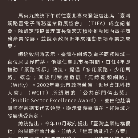
馬英九總統下午前往臺北喜來登飯店出席「臺灣
網路暨電子商務產業發展協會」（TIEA）成立記者
會，除肯定該協會理事長詹宏志積極推動國內電子商
務產業發展，並說明政府近年來推動是項產業之成
果。
總統致詞時表示，臺灣在網路及電子商務領域一
直位居世界前茅，他擔任臺北市長期間，首任4年即
推動「網路新都」政策，提倡「多用網路，少用馬
路」概念；其後則積極發展「無線寬頻網路」
（Wifly）。2002年臺北市政府榮獲「世界資訊科技
大會」（WCIT）所頒贈的「公共部門傑出獎」
（
Public Sector Excellence Award
），並由他赴澳
洲阿得雷德市代表領獎，顯示當時臺灣在上述領域之
發展備受肯定。
總統指出，今年10月政府提出「臺灣產業結構優
化」的具體行動計畫，並納入「經濟動能推升方案」