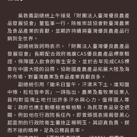
吳敦義副總統上午接見「財團法人臺灣優良農產
品發展協會」董監事一行，除推崇該協會對臺灣農業
及食品產業的貢獻，並期許持續將臺灣優良農產品行
銷到全世界。
副總統致詞時表示，「財團法人臺灣優良農產品
發展協會」長期配合政府推廣CAS優良農產品標章驗
證，保障國人飲食的衛生安全，並於去年完成CAS標
章在中國大陸的註冊，協助國產農產品拓展大陸及海
外市場，對臺灣農業及食品產業貢獻良多。
副總統引用「鋤禾日當午，汗滴禾下土，誰知盤
中飧，粒粒皆辛苦」一詩指出，農業及畜牧業從業人
員均對這塊土地付出許多汗水與心力，值得國人尊
敬；政府也應主動積極查察檢驗，為民眾食品安全把
關，例如他在行政院長任內，即曾頒獎表揚揭發黑心
起雲劑的行政院衛生署技正楊明玉，其認真負責、鍥
而不捨的精神，足為公務員表率。