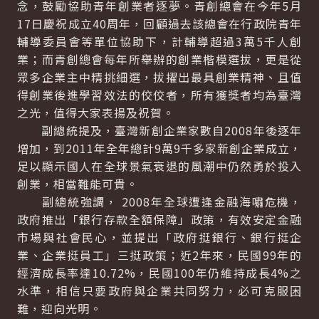
念，鼓勵協助青年創業者逐夢。青創總會在今年5月
17日慶祝成立40周年，回顧過去該總會在行政院青年
輔導委員會等單位協助下，計輔導超過3萬5千人創
業；而青創總會每年所舉辦的創業楷模選拔，更是從
眾多企業主中精挑細選，拔擢出最具創業精神、且值
得創業後進學習效法的佼佼者，所有獲獎者均為臺灣
之光，值得大家表揚及祝賀。
副總統提及，臺灣新創企業家數自2008年後逐年
增加，到2011年全年總計9萬9千多家新創企業成立，
足以顯示國人在全球景氣衰退的風潮中仍然勇於投入
創業，相當難能可貴。
副總統強調， 2008年全球遭逢金融海嘯危機，
政府推出「銀行存款全額保障」政策，有效安定金融
市場與社會民心，並提出「政府挺銀行、銀行挺企
業、企業挺員工」三挺政策；近2年來，民國99年的
經濟成長率達10.72%，民國100年仍維持成長4%之
水準，相信只要政府與企業共同努力，必可克服困
難，迎向光明。