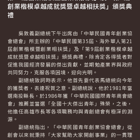
創業楷模卓越成就獎暨卓越相扶獎」頒獎典
禮
吳敦義副總統下午出席由「中華民國青年創業協
會總會」所主辦的「中華民國第35屆、海外華人第21
屆創業楷模暨創業相扶獎」及「第9屆創業楷模卓越
成就獎暨卓越相扶獎」頒獎典禮，除肯定各得獎者對
促進我國經濟發展的傑出貢獻，並期勉產業界與政府
共同努力，克服各項困境，迎向光明。
副總統致詞時表示，他首先要代表馬總統向今年
的獲獎者，表達祝賀之意。副總統說，他於1981年當
選南投縣長，於1986年獲「中華民國國際青年商會總
會」推薦並當選「全國十大傑出青年」殊榮，之後，
他擔任高雄市長等各項職務均與青創總會有極深的淵
源。
副總統指出，「中華民國青年創業協會總會」從
創會以來就秉持「大家幫助大家開創事業」的一貫理