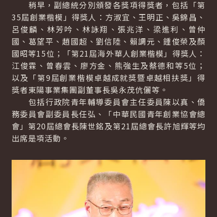
稍早，副總統分別頒發各獎項得獎者，包括「第
35屆創業楷模」得獎人：方淑宜、王明正、吳錦昌、
呂俊麟、林芳吟、林詠翔、張兆洋、梁進利、曾仲
國、葛望平、趙國超、劉信陸、賴調元、鍾俊榮及顏
國昭等15位；「第21屆海外華人創業楷模」得獎人：
江俊霖、曾春雲、廖方金、熊強生及蔡德和等5位；
以及「第9屆創業楷模卓越成就獎暨卓越相扶獎」得
獎者東陽事業集團副董事長吳永茂伉儷等。
包括行政院青年輔導委員會主任委員陳以真、僑
務委員會副委員長任弘、「中華民國青年創業協會總
會」第20屆總會長陳世銘及第21屆總會長許旭輝等均
出席是項活動。