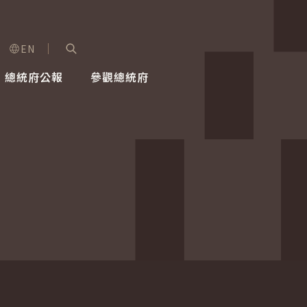
EN
字級選單
展開關鍵字搜尋
總統府公報
參觀總統府
健康台灣推動委員會
總統令
蕭美琴副總統
建築風華
全社會
每日活
行憲後
總統府
外交
網路相簿
國防