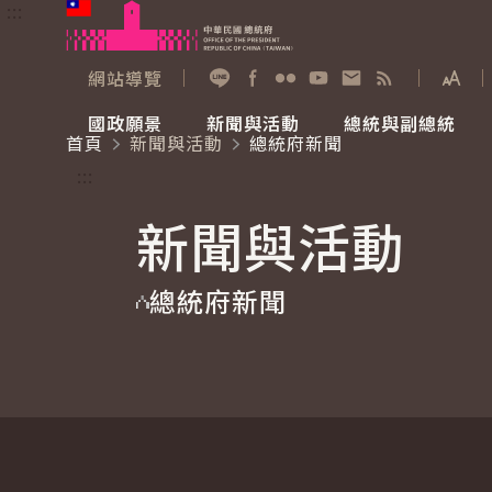
:::
跳到主要內容
中華民國總統府
網站導覽
展開
加入好友
Facebook
Flickr
YouTube
寫信給總統
RSS
國政願景
新聞與活動
總統與副總統
首頁
新聞與活動
總統府新聞
國政願景
新聞與活動
總統與副總統
參觀總統府
:::
新聞與活動
國家氣候變遷對策委員會
總統府新聞
賴清德總統
參觀資訊
總統府新聞
重要談話
影音頻道