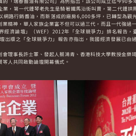
「瑞春醬油有限公司」為例指出，該公司成立迄今90多
企業，第一代鍾琴老先生是騎著鐵馬沿街叫賣，第二代鍾拱
以網路行銷醬油，而新落成的廠房6,000多坪，已轉型為觀
創業精神，華人家族企業富不但可以過三代，而且一代強過
濟論壇」（WEF）2012年「全球競爭力」排名報告，臺
論壇出版之「全球競爭力」報告亦指出，我國經濟發展已由
理事長許士軍、發起人蔡鴻青、香港科技大學教授金樂琦
賢等人共同啟動論壇開幕儀式。