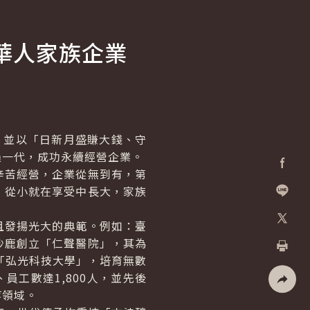
華人家族企業
並以「日新月盛賺大錢、守
過一代，成功永續經營企業。
苦經營，企業從無到有，第
Facebo
，從小就在享受中長大，家族
加入好
發揚光大的典範。例如：臺
X
沙鹿創立「仁聲醫院」，其為
「弘光科技大學」，培育無數
列印
員工數達1,800人，並先後
等領域。
社群分