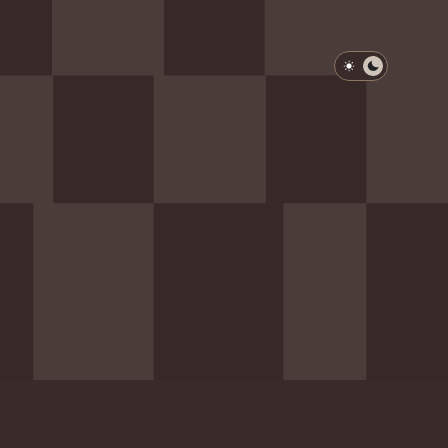
淺色模式
深色模式
防衛韌性委員會
動行程
歷任總統與副總統
展覽