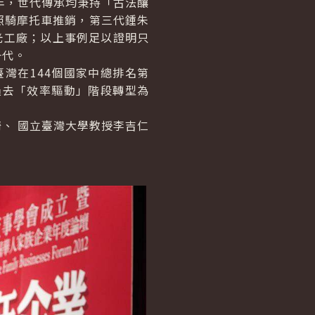
年，世代傳承均秉持「古法釀
照騎摩托車推銷，第三代鍾朱
光工廠；以上事例足以證明只
一代。
灣在144個國家中總排名第
過去「效率驅動」階段轉型為
、 國立臺灣大學教授李吉仁