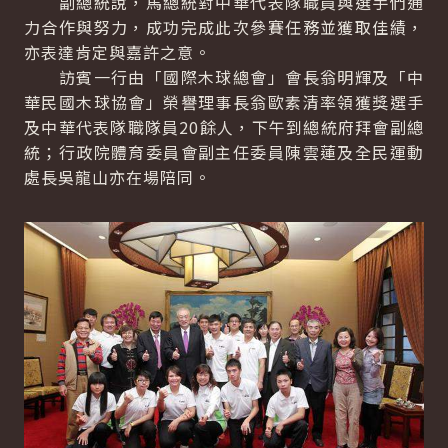
副總統說，馬總統對中華代表隊職員與選手們通
力合作與努力，成功完成此次參賽任務並獲取佳績，
亦表達肯定與嘉許之意。
訪賓一行由「國際木球總會」會長翁明輝及「中
華民國木球協會」榮譽理事長翁歐素清率領獲獎選手
及中華代表隊職隊員20餘人，下午到總統府拜會副總
統；行政院體育委員會副主任委員陳雲蓮及全民運動
處長吳龍山亦在場陪同。