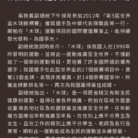
吳敦義副總統下午接見參加2012年「第5屆世界
盃木球錦標賽」獲獎選手及中華代表隊職員等一行，
期勉在「木球」運動項目的國際體壇賽事上，能持續
發光發熱，為國爭光。
副總統致詞時表示，「木球」係我國人在1990年
所發明的運動，並將此一運動推廣至全世界，不僅創
造了一個新的運動項目，更培養了許多國際級的優秀
選手；我國選手在此屆世界盃的17個競賽項目中，勇
奪13面金牌，表現非常優異，於14個參賽國家中，所
獲金牌數排名第一，再次為我國贏得最佳成績。
副總統指出，「木球」是一項既省錢又有助全民
健康的運動，值得社會各界推廣，例如在區域方面要
從臺灣各地社區及校園發展並推廣至全世界、在年齡
層方面應從年輕推廣至年長、在性別上應不分男生及
女生，且在工作的類別上應不分學生、老師及各行各
業等，期盼此一運動能成為全民的運動並永續發展。