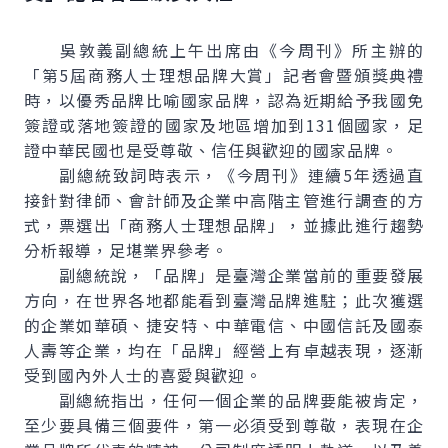
吳敦義副總統上午出席由《今周刊》所主辦的
「第5屆商務人士理想品牌大賞」記者會暨頒獎典禮
時，以優秀品牌比喻國家品牌，認為近期給予我國免
簽證或落地簽證的國家及地區增加到131個國家，足
證中華民國也是受尊敬、信任與歡迎的國家品牌。
副總統致詞時表示，《今周刊》連續5年透過直
接針對律師、會計師及企業中高階主管進行調查的方
式，票選出「商務人士理想品牌」，並據此進行趨勢
分析報導，足堪業界參考。
副總統說，「品牌」是臺灣企業當前的重要發展
方向，在世界各地都能看到臺灣品牌進駐；此次獲選
的企業如華碩、捷安特、中華電信、中國信託及國泰
人壽等企業，均在「品牌」經營上有卓越表現，逐漸
受到國內外人士的喜愛與歡迎。
副總統指出，任何一個企業的品牌要能被肯定，
至少要具備三個要件，第一必須受到尊敬，表現在企