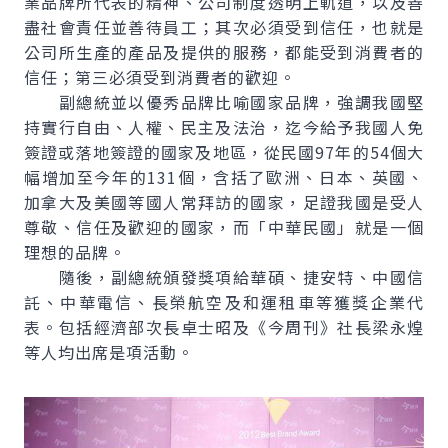
業品牌所代表的精神、公司制度透明上軌道，以及善
盡社會責任並善待員工；其次必須受到信任，也就是
公司所生產的產品及提供的服務，都能受到消費者的
信任；第三必須受到消費者的歡迎。
副總統並以優秀品牌比喻國家品牌，強調我國堅
持實行自由、人權、民主及法治，迄今給予我國人免
簽證或落地簽證的國家及地區，從民國97年的54個大
幅增加至今年的131個，含括了歐洲、日本、英國、
加拿大及美國等國人常拜訪的國家，足證我國是受人
尊敬、信任及歡迎的國家，而「中華民國」就是一個
理想的品牌。
隨後，副總統頒發獎項給華碩、捷安特、中國信
託、中華電信、長榮航空及和運租車等獲獎企業代
表。包括經濟部次長卓士昭及《今周刊》社長梁永煌
等人均出席是項活動。