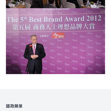
:::
國政願景