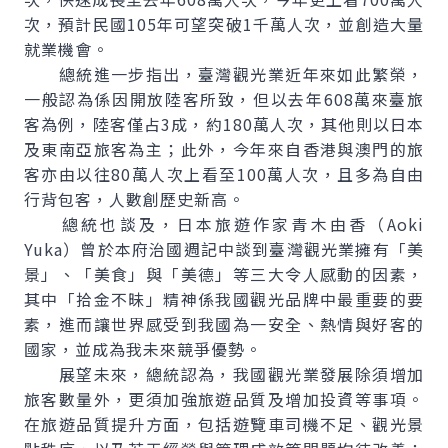
次，預計民國105年可望突破1千萬人次，並創造大量
就業機會。
總統進一步指出，臺灣觀光業近年來如此繁榮，
一般認為係因開放陸客所致，但以去年608萬來臺旅
客為例，陸客僅占3成，約180萬人次，其他則以日本
及東南亞旅客為主；此外，今年來自香港與澳門的旅
客亦由以往80萬人次上看至100萬人次，且多為自由
行背包客，人數創歷史新高。
總統也談及，日本旅遊作家青木由香（Aoki
Yuka）曾於本府治國週記中談到臺灣觀光業擁有「美
景」、「美食」與「美德」等三大令人感動的因素，
其中「拾金不昧」精神係我國觀光品牌中最重要的要
素，進而讓世界感受到我國為一安全、熱情與好客的
國家，並成為我未來競爭優勢。
展望未來，總統認為，我國觀光業發展除須增加
旅客數量外，更須加強旅遊品質及增加投資等事項。
在旅遊品質提升方面，包括遊覽車司機不足、觀光景