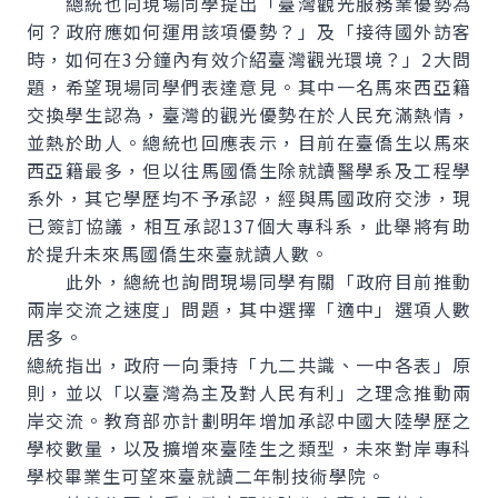
總統也向現場同學提出「臺灣觀光服務業優勢為
何？政府應如何運用該項優勢？」及「接待國外訪客
時，如何在3分鐘內有效介紹臺灣觀光環境？」2大問
題，希望現場同學們表達意見。其中一名馬來西亞籍
交換學生認為，臺灣的觀光優勢在於人民充滿熱情，
並熱於助人。總統也回應表示，目前在臺僑生以馬來
西亞籍最多，但以往馬國僑生除就讀醫學系及工程學
系外，其它學歷均不予承認，經與馬國政府交涉，現
已簽訂協議，相互承認137個大專科系，此舉將有助
於提升未來馬國僑生來臺就讀人數。
此外，總統也詢問現場同學有關「政府目前推動
兩岸交流之速度」問題，其中選擇「適中」選項人數
居多。
總統指出，政府一向秉持「九二共識、一中各表」原
則，並以「以臺灣為主及對人民有利」之理念推動兩
岸交流。教育部亦計劃明年增加承認中國大陸學歷之
學校數量，以及擴增來臺陸生之類型，未來對岸專科
學校畢業生可望來臺就讀二年制技術學院。