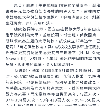
馬英九總統上午由總統府國策顧問蔡圖晉、副秘
書長熊光華及教育部次長林聰明等人陪同，前往國立
高雄餐旅大學與該校學生進行「迎接產業起飛，創新
生涯機會」青年有約座談。
總統致詞時表示，國立高雄餐旅大學2年前由技
術學院改制為大學，並廣設碩、博士班，係我國第一
所以餐旅為主題的大專院校。該校成立17年迄今，已
培育1.5萬名傑出校友，其中該校校友李承軒擔任我友
邦元首史瓦濟蘭國王恩史瓦帝三世陛下（H. M. King
Mswati III）之御廚，今年4月他出訪史國時所享用的
早餐，即由渠所準備，令人印象深刻。
總統說，他於民國96年5月造訪南投縣日月潭
時，發現當地船家雖購置新船，卻無人搭乘；為解決
船家困境，他競選總統時，特別提出觀光發展政見，
除將觀光業列為六大新興產業之一，並開放中國大陸
觀光客來臺。而來臺旅客亦由民國96年372萬人次、
97年384萬人次、98年439萬人次、99年556萬人
次，快速成長至去年608萬人次，今年更上看700萬人