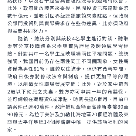
點秩序，以及若干經營與管理成效等問題均待改善；
此外，政府開放陸客來臺後，民間投資已高達新臺幣
數千億元，並吸引世界級連鎖旅館來臺駐點，但政府
公部門投資則與實際需求存在些微差異，此亦須政府
與民間共同努力。
隨後，總統分別與該校4名學生進行對談，聽取
渠等分享技職體系求學與實習歷程及跨領域學習經
驗。針對其中一名學生反映職場兩性平權問題，總統
強調，我國目前仍存在兩性同工不同酬現象，女性薪
資僅為男性81%，雖較以往進步，但仍有改善空間，
政府日後亦將修改法令與制度，提供更加平等的環
境，以創造女性職場發展空間；此外，對於家中育有
2歲以下幼兒之夫妻，雙方亦可申請一年的育嬰假，
並可請領在職薪資6成津貼，時間長達6個月，目前申
請案件已達40萬件，政府補助金額更高達新臺幣80至
90億元，為拉丁美洲及
加勒比海地區20個經濟體及
東
亞與太平洋地區14個經濟體
中
唯一提供該項福利的國
家。