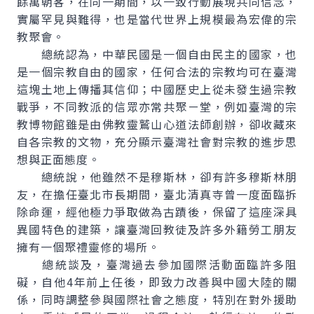
餘萬朝客，在同一期間，以一致行動展現共同信念，
實屬罕見與難得，也是當代世界上規模最為宏偉的宗
教聚會。
總統認為，中華民國是一個自由民主的國家，也
是一個宗教自由的國家，任何合法的宗教均可在臺灣
這塊土地上傳播其信仰；中國歷史上從未發生過宗教
戰爭，不同教派的信眾亦常共聚ㄧ堂，例如臺灣的宗
教博物館雖是由佛教靈鷲山心道法師創辦，卻收藏來
自各宗教的文物，充分顯示臺灣社會對宗教的進步思
想與正面態度。
總統說，他雖然不是穆斯林，卻有許多穆斯林朋
友，在擔任臺北市長期間，臺北清真寺曾一度面臨拆
除命運，經他極力爭取做為古蹟後，保留了這座深具
異國特色的建築，讓臺灣回教徒及許多外籍勞工朋友
擁有一個聚禮靈修的場所。
總統談及，臺灣過去參加國際活動面臨許多阻
礙，自他4年前上任後，即致力改善與中國大陸的關
係，同時調整參與國際社會之態度，特別在對外援助