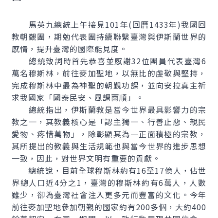
馬英九總統上午接見101年(回曆1433年)我國回
教朝覲團，期勉代表團持續聯繫臺灣與伊斯蘭世界的
感情，提升臺灣的國際能見度。
總統致詞時首先恭喜並感謝32位團員代表臺灣6
萬名穆斯林，前往麥加聖地，以無比的虔敬與堅持，
完成穆斯林中最為神聖的朝覲功課，並向安拉真主祈
求我國家「國泰民安、風調雨順」。
總統指出，伊斯蘭教是當今世界最具影響力的宗
教之一，其教義核心是「認主獨一、行善止惡、親民
愛物、疼惜萬物」，除彰顯其為一正面積極的宗教，
其所提出的教義與生活規範也與當今世界的進步思想
一致，因此，對世界文明有重要的貢獻。
總統說，目前全球穆斯林約有16至17億人，佔世
界總人口近4分之1，臺灣的穆斯林約有6萬人，人數
雖少，卻為臺灣社會注入更多元而豐富的文化。今年
前往麥加聖地參加朝覲的國家約有200多個，大約400