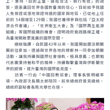
上，秉持「目的正當、過程合法、執行有效」的政
策，逐漸贏回世界各國對臺灣的信心。目前給予我國
人免簽證或落地簽證待遇的國家與地區，已從他上任
前的 54個增至129個；我國也獲得參與包括「亞太經
濟合作會議」、「世界衛生大會」及「國際再生能源
組織」等國際組織的機會，證明政府施政路線正確，
為臺灣開啟更寬廣的國際空間。
總統強調，自民國43年以來，我國開始選派朝覲
團前往麥加，透過與世界各地的穆斯林一同參加朝覲
活動，讓我持續與國際社會接軌，極具意義；也期勉
代表團秉持著和平的精神，持續聯繫臺灣與伊斯蘭世
界的感情，提升臺灣的國際能見度。
訪賓一行由「中國回教協會」理事長張明峻率
領，內政部次長簡太郎陪同，前來總統府晉見總統，
總統府副秘書長熊光華也在座。