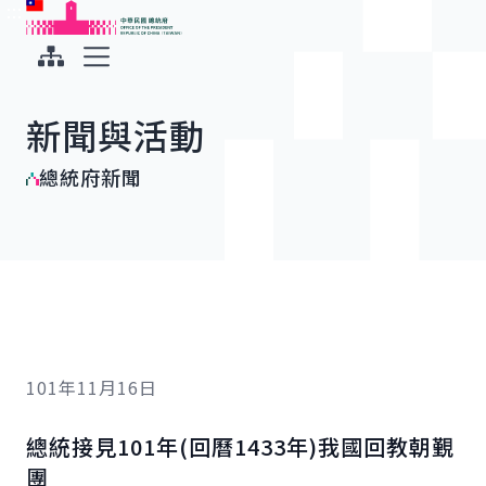
:::
:::
跳到主要內容
中華民國總統府
展開選單
新聞與活動
總統府新聞
101年11月16日
總統接見101年(回曆1433年)我國回教朝覲
團