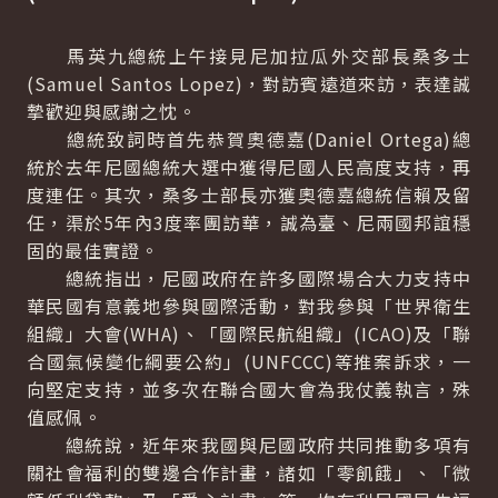
馬英九總統上午接見尼加拉瓜外交部長桑多士
(
Samuel Santos Lopez
)，對訪賓遠道來訪，表達誠
摯歡迎與感謝之忱。
總統致詞時首先恭賀奧德嘉(
Daniel Ortega
)總
統於去年尼國總統大選中獲得尼國人民高度支持，再
度連任。其次，桑多士部長亦獲奧德嘉總統信賴及留
任，渠於5年內3度率團訪華，誠為臺、尼兩國邦誼穩
固的最佳實證。
總統指出，尼國政府在許多國際場合大力支持中
華民國有意義地參與國際活動，對我參與「世界衛生
組織」大會(WHA)、「國際民航組織」(ICAO)及「聯
合國氣候變化綱要公約」(UNFCCC)等推案訴求，一
向堅定支持，並多次在聯合國大會為我仗義執言，殊
值感佩。
總統說，近年來我國與尼國政府共同推動多項有
關社會福利的雙邊合作計畫，諸如「零飢餓」、「微