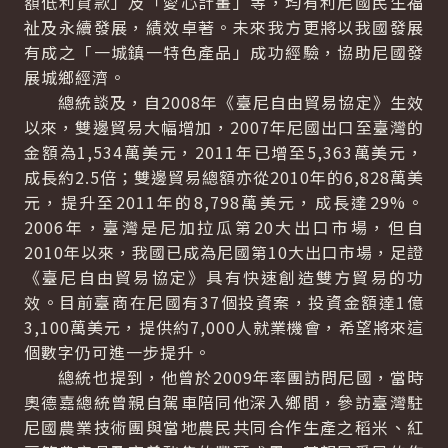
額低利貸款」及「愛心計畫」等，均有利尼國民生福
祉及永續發展，績效卓著。未來我方更將以我國發展
有成之「一城鎮一特色產品」成功經驗，協助尼國發
展城鄉經濟。
總統談及，自2008年《臺尼自由貿易協定》生效
以來，雙邊貿易大幅增加，2007年尼國出口至臺灣的
金額為1,534萬美元，2011年已增至5,363萬美元，
成長約2.5倍；雙邊貿易總額亦從2010年的6,828萬美
元，提升至2011年的8,798萬美元，成長達29%。
2006年，臺灣是尼加拉瓜第20大出口市場，但自
2010年以來，我國已成為尼國第10大出口市場，足證
《臺尼自由貿易協定》具有快速創造雙方貿易的功
效。目前臺商在尼國有37個投資案，投資金額達1億
3,100萬美元，提供約7,000人就業機會，希望將來這
個數字仍可進一步提升。
總統也提到，他曾於2009年率團訪問尼國，當時
奧德嘉總統曾親自駕車陪同他深入鄉間，參訪臺灣駐
尼國農業技術團與當地農民共同合作生產之稻米、紅