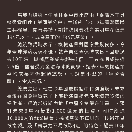
馬英九總統上午前往臺中市出席由「臺灣區工具
機暨零組件工業同業公會」主辦的「2012年臺灣國際
工具機展」開幕典禮，期許我國機械產業明年產值達
1兆元以上，成為真正的「兆元產業」。
總統致詞時表示，機械產業對國家貢獻良多，今
年全球經濟表現不佳，該產業依舊保持成長。回顧過
去10年來，機械產業成長超過1倍，工具機則成長近
2.5倍，儘管受到金融海嘯的衝擊，過去3年機械產業
平均成長率仍超過29%，可說是小型的「經濟奇
蹟」，令人敬佩。
總統指出，他在今年國慶談話中特別強調，未來
臺灣在國際經貿競爭上應扮演關鍵元件及精密設備的
提供者，經濟部近期力推「中堅企業躍升計畫」，預
計未來3年內帶動1,000億元的投資，同時創造
10,000人的就業機會；機械產業不僅具有「技術不易
被複製」及「競爭力不易被取代」的特色，過去10年