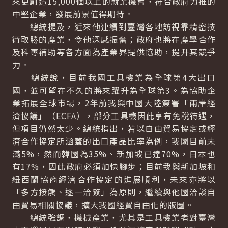
來更創造15,000個以上的就業機會，符合政府力推的
中堅企業，發展前景值得期待。
總統提及，近來他連續到臺灣各地訪視靠精密技
術取勝的產業，令他深感振奮；政府也將在產學合作
及科專補助等各方面為產業界提供協助，提升其競爭
力。
總統說，目前我國工具機業為全球第4大出口
國，並可望在不久的將來躍升為全球第3。為協助企
業拓展全球市場，2年前我與中國大陸簽署「兩岸經
濟協議」（ECFA），部分工具機因此享有免稅待遇，
但項目仍然太少。總統指出，若以自由貿易協定或經
濟合作協定所涵蓋的出口產品比率為例，我國目前未
滿5%，然而韓國為35%、新加坡已達70%，日本也
有17%，因此政府必須加快腳步；目前我與新加坡和
紐西蘭協商經濟合作協定的進展順利，未來亦將以
「多方接觸、逐一洽簽」為原則，繼續與他國洽談自
由貿易相關協議，擴大我國經貿自由化的版圖。
總統強調，機械產業，尤其是工具機業者對臺灣