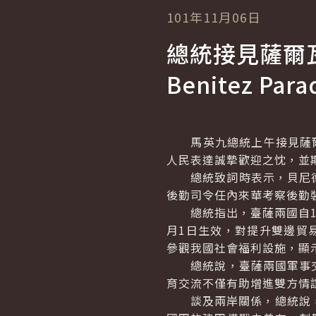
101年11月06日
總統接見薩爾
Benitez Para
馬英九總統上午接見薩爾
人民表達誠摯歡迎之忱，並
總統致詞時表示，貝尼德斯部
後勤司令任內來華考察後勤
總統指出，臺薩兩國自19
月1日生效，對提升雙邊貿
參觀我國社會福利設施，顯
總統說，臺薩兩國軍事交
育交流不僅有助增進雙方情
談及兩岸關係，總統說，2