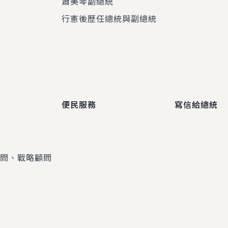
蕭美琴副總統
程
行憲後歷任總統與副總統
便民服務
寫信給總統
顧問、戰略顧問