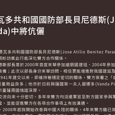
瓦多共和國國防部長貝尼德斯(
J
da
)中將伉儷
瓦多共和國國防部長貝尼德斯(
Jose Atilio Benitez Para
期盼訪賓此行能深化雙方合作關係。
長曾於2000年首度來華參加遠朋國建班、2004年參加
裝備；此次以部長身分來華訪問，相信更能增進對我國建設
41年建交以來，即維持著穩定密切的關係，雙方簽署之「自由
易量助益良多；他亦於日前與薩國第一夫人碧娜多(
Vanda P
示臺薩兩國情誼深厚。
流向來十分密切，多年來雙方均派遣軍官至對方國家參與軍
誼，並能促進雙方在各項合作事項上有效溝通。
008年起我開始改善與中國大陸的關係，4年來雙方雖已簽