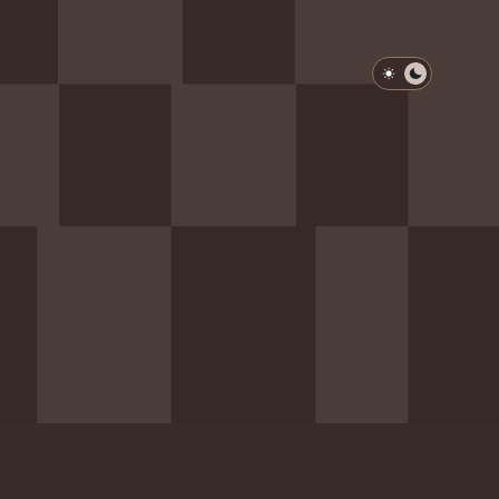
淺色模式
深色模式
防衛韌性委員會
動行程
歷任總統與副總統
展覽