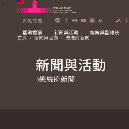
:::
跳到主要內容
中華民國總統府
網站導覽
展開
加入好友
Facebook
Flickr
YouTube
寫信給總統
RSS
國政願景
新聞與活動
總統與副總統
首頁
新聞與活動
總統府新聞
國政願景
新聞與活動
總統與副總統
參觀總統府
:::
新聞與活動
國家氣候變遷對策委員會
總統府新聞
賴清德總統
參觀資訊
總統府新聞
重要談話
影音頻道