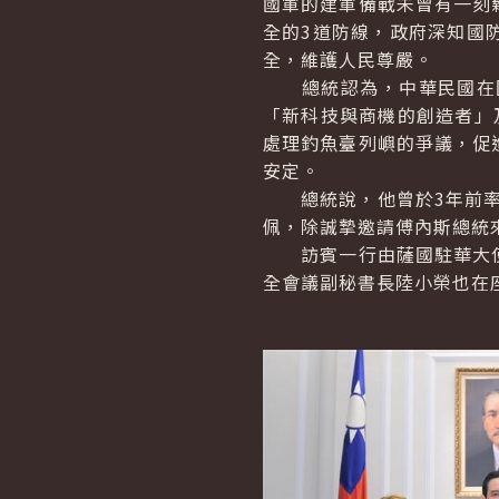
國軍的建軍備戰未曾有一刻
全的3道防線，政府深知國
全，維護人民尊嚴。
總統認為，中華民國在國
「新科技與商機的創造者」
處理釣魚臺列嶼的爭議，促
安定。
總統說，他曾於3年前率
佩，除誠摯邀請傅內斯總統
訪賓一行由薩國駐華大使
全會議副秘書長陸小榮也在