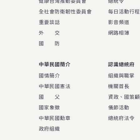
健康台灣推動委員會
總統令
全社會防衛韌性委員會
每日活動行
重要談話
影音頻道
外 交
網路相簿
國 防
中華民國簡介
認識總統府
國情簡介
組織與職掌
中華民國憲法
機關首長
國 父
資政、國策
國家象徵
儀節活動
中華民國勳章
總統府法令
政府組織