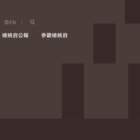
EN
字級選單
展開關鍵字搜尋
總統府公報
參觀總統府
健康台灣推動委員會
總統令
蕭美琴副總統
建築風華
全社會
每日活
行憲後
總統府
外交
網路相簿
國防