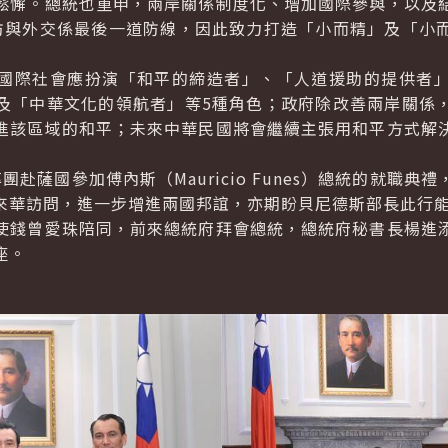
鬆懈。總統也重申，兩岸關係制度化、增加國際參與，以及
防與外交係最後一道防線，因此致力打造「小而精」及「小
際社會應扮演「和平的締造者」、「人道援助的提供者」
及「中華文化的領航者」等5種角色；政府除改善兩岸關係
進該區域的和平；未來中華民國將會繼續主張用和平方式解
團赴薩國參加傅內斯（
Mauricio Funes
）總統的就職典禮
來華訪問，進一步增進兩國邦誼，亦期盼貝尼德斯部長此行
錢曾愛珠陪同，前來總統府拜會總統，總統府秘書長楊進添
座。