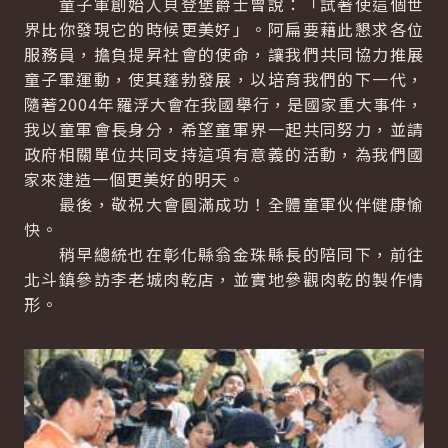
童子軍創始人貝登堡爵士曾說：「試著使這個世
界比你發現它的時候更美好」。阿扁要藉此懇求各位
服務員，擔負提昇社會的使命，讓我們共同協力推展
童子軍運動，使其蓬勃發展，以培育我們的下一代，
隨著2004年羅浮大會在我國舉行，是國家重大事件，
我以童軍會長身分，希望童軍界一起共同努力，並請
政府相關單位共同支持這項有意義的活動，為我們國
家來建造一個更美好的明天。
最後，敬祝大會圓滿成功！全體童軍伙伴健康愉
快。
稍早總統也在彰化縣翁金珠縣長的陪同下，前往
北斗鎮參訪李老城肉乾店，並實地參觀肉乾的製作情
形。