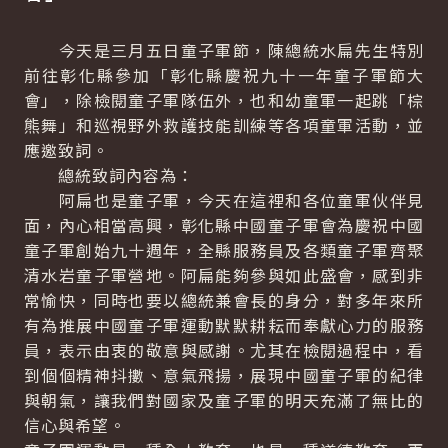
今天是三月五日童子軍節，陳總統水扁先生特別
前往彰化縣參加「彰化縣慶祝九十一年童子軍節大
會」，除檢閱童子軍隊伍外，也和幼童軍一起跳「棕
熊舞」和巡視野外救護技能訓練等各項童軍活動，並
應邀致詞。
總統致詞內容為：
阿扁也是童子軍，今天在這裡和各位童軍伙伴見
面，內心相當高興，彰化縣中國童子軍會為慶祝中國
童子軍創始九十週年，全縣服務員及各類童子軍齊聚
清水岩童子軍營地。阿扁能夠參與如此盛會，感到非
常愉快，同時也要以總統兼會長的身分，對多年來所
有為推展中國童子軍運動默默耕耘而奉獻心力的服務
員，表示由衷的敬意與感謝。尤其在檢閱過程中，看
到個個精神抖擻、意氣飛揚，展現中國童子軍的紀律
與朝氣，讓我們對國家及童子軍的明天充滿了無比的
信心與希望。