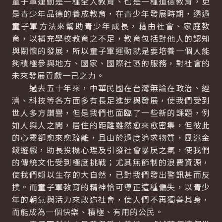
童子軍運動是一種全人教育、也是一種道德教育，更
是青少年品德的養成教育，在青少年發展時期，透過
童子軍方法來幫助青少年成長，藉由社會、家庭教
育，以補充學校教育之不足，教育包括對他人的認知
與關懷的發展，所以童子軍運動就是要培養一個人能
夠積極參與地方、國家、國際社區的服務，對社會的
未來發展貢獻一己之力。
過去五十年來，中華民國在台灣無論在政治、經
濟、科技等各方面多有長足進步與發展，使我們受到
世人多方讚譽，但是我們也面臨了一些新的課題，例
如人與人之間，居住的距離雖然愈來愈密集，但彼此
的心靈卻愈來愈疏離，且由於過度追求物質，風迷金
錢遊戲，助長投機心理及引發社會暴戾之氣，使我們
的傳統文化受到極度挑戰；尤其無節制的浪費資源，
使我們賴以生存的大自然，已對我們發出警訊甚而反
撲。而童子軍教育的精神恰可導正這種偏失，以青少
年的朝氣與活力來改造社會，使人們不再獨善其身，
而能成為一個快樂、積極、有用的公民。