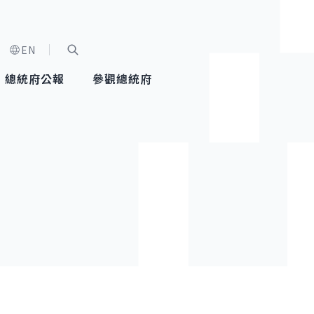
EN
字級選單
展開關鍵字搜尋
總統府公報
參觀總統府
健康台灣推動委員會
總統令
蕭美琴副總統
建築風華
全社會
每日活
行憲後
總統府
外交
網路相簿
國防