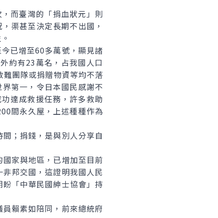
次，而臺灣的「捐血狀元」則
況，渠甚至決定長期不出國，
益。
今已增至60多萬號，顯見諸
外約有23萬名，占我國人口
救難團隊或捐贈物資等均不落
居世界第一，令日本國民感謝不
成功達成救援任務，許多救助
00間永久屋，上述種種作為
間；捐錢，是與別人分享自
。
國家與地區，已增加至目前
一非邦交國，這證明我國人民
期盼「中華民國紳士協會」持
員賴素如陪同，前來總統府