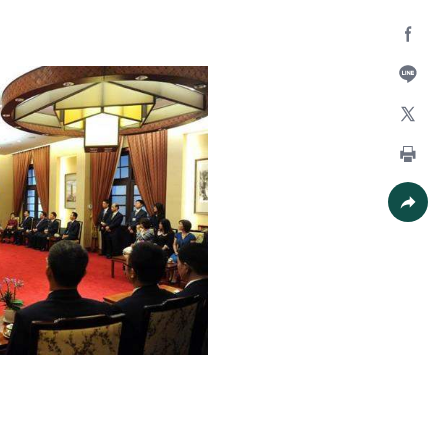
Facebo
加入好
X
列印
社群分