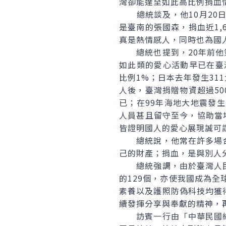
灣卻能達至如此高比例捐血
總統談及，他10月20日
是臺南的張國森，捐血近1
真是熱情感人，同時也為國
總統也提到，20年前他簽
如此類的愛心活動早已在臺
比例1%；日本去年發生3
人後，臺灣捐贈物資超過50
已；在99年海地大地震發
人員甚且留守至今，協助當
皆證明國人的愛心展現誠可
總統說，他常在許多場合
己的財產；捐血，是與別人
總統強調，由於臺灣人民
的129個，亦使我國成為
素養以及護照防偽科技均獲
續發揮分享與奉獻的精神，
訪賓一行由「中華民國紳