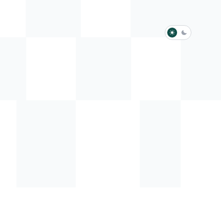
淺色模式
深色模式
防衛韌性委員會
動行程
歷任總統與副總統
展覽