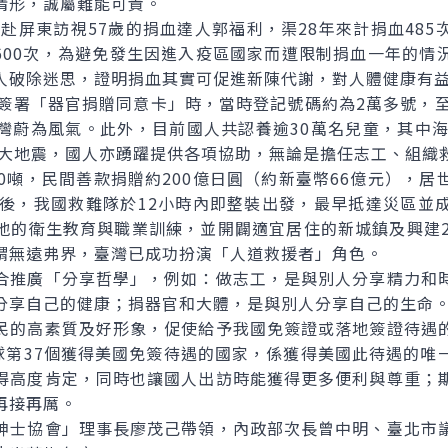
情形，誠屬難能可貴。
赴屏東訪視57歲的捐血達人郭福利，渠28年來計捐血485
,600次，為避免發生因進入疫區國家而遭限制捐血一年的情
人破除迷思，證明捐血其實可促進新陳代謝，對人體健康有
署「器官捐贈同意卡」時，當時登記號碼約為2萬多號，至
灣蔚為風氣。此外，目前國人共認養逾30萬名兒童，其中海
11大地震，國人亦踴躍提供各項協助，無論是擔任志工、組織
0噸，民間善款捐贈約200億日圓（約新臺幣66億元），
生後，我國救難隊於12小時內即整裝出發，最早抵達災區並
地的衛生教育與職業訓練，並開闢適宜居住的新城鎮及興建2
謂無遠弗界，臺灣已成功扮演「人道救援者」角色。
推廣「分享哲學」，例如：做志工，是與別人分享精力和時
分享自己的健康；捐器官和大體，是與別人分享自己的生命
的高素質及好形象，促使給予我國免簽證或落地簽證待遇的
全球第37個獲得美國免簽待遇的國家，係獲得美國此待遇的唯
得高度肯定，同時也讓國人出訪時能獲得更多便利與尊重；
再接再厲。
士協會」理事長廖茂己帶領，內政部次長曾中明、臺北市議