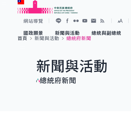
:::
跳到主要內容
中華民國總統府
網站導覽
展開
加入好友
Facebook
Flickr
YouTube
寫信給總統
RSS
國政願景
新聞與活動
總統與副總統
首頁
新聞與活動
總統府新聞
國政願景
新聞與活動
總統與副總統
參觀總統府
:::
新聞與活動
國家氣候變遷對策委員會
總統府新聞
賴清德總統
參觀資訊
總統府新聞
重要談話
影音頻道