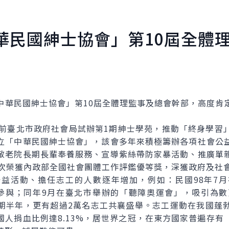
華民國紳士協會」第10屆全體
民國紳士協會」第10屆全體理監事及總會幹部，高度肯
臺北市政府社會局試辦第1期紳士學苑，推動「終身學習
立「中華民國紳士協會」，該會多年來積極籌辦各項社會公
敬老院長期長輩奉養服務、宣導紫絲帶防家暴活動、推廣單
0次榮獲內政部全國社會團體工作評鑑優等獎，深獲政府及社
活動、擔任志工的人數逐年增加，例如：民國98年7月
參與；同年9月在臺北市舉辦的「聽障奧運會」，吸引為數
期半年，更有超過2萬名志工共襄盛舉。志工運動在我國蓬
國人捐血比例達8.13%，居世界之冠，在東方國家普遍存有