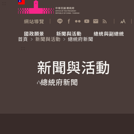
:::
跳到主要內容
中華民國總統府
網站導覽
展開
加入好友
Facebook
Flickr
YouTube
寫信給總統
RSS
國政願景
新聞與活動
總統與副總統
首頁
新聞與活動
總統府新聞
國政願景
新聞與活動
總統與副總統
參觀總統府
:::
新聞與活動
國家氣候變遷對策委員會
總統府新聞
賴清德總統
參觀資訊
總統府新聞
重要談話
影音頻道