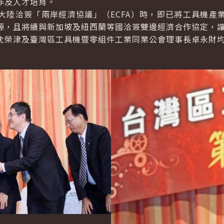
作及人才培育。
洽簽「兩岸經濟協議」（ECFA）時，即已將工具機產
源，且將續與新加坡及紐西蘭等國洽簽雙邊經濟合作協定，
榮津及臺灣區工具機暨零組件工業同業公會理事長卓永財均