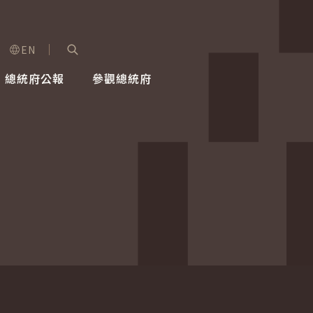
EN
字級選單
展開關鍵字搜尋
總統府公報
參觀總統府
健康台灣推動委員會
總統令
蕭美琴副總統
建築風華
全社會
每日活
行憲後
總統府
外交
網路相簿
國防