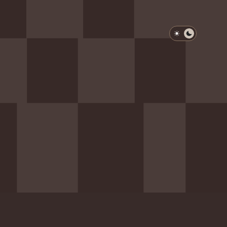
淺色模式
深色模式
防衛韌性委員會
動行程
歷任總統與副總統
展覽