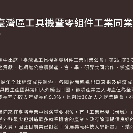
臺灣區工具機暨零組件工業同業
會
出席「臺灣區工具機暨零組件工業同業公會」第2屆第3
之貢獻，也期勉公會續與產、官、學、研界共同合作，掌握
年全球經濟成長遲滯，各國皆面臨進出口衰退及經濟成
工具機生產國與第四大外銷出口國，該項產業之人均產值為全
成長率亦較去年成長約9.3%，且創造30萬人之就業機會
向來在臺灣產業中扮演重要地位，有「工業母機（母雞）」
係外移最少但創造最多就業機會的產業。政府除應提供良好
發人員，因此目前業已訂定「發展典範科技大學計畫」，編