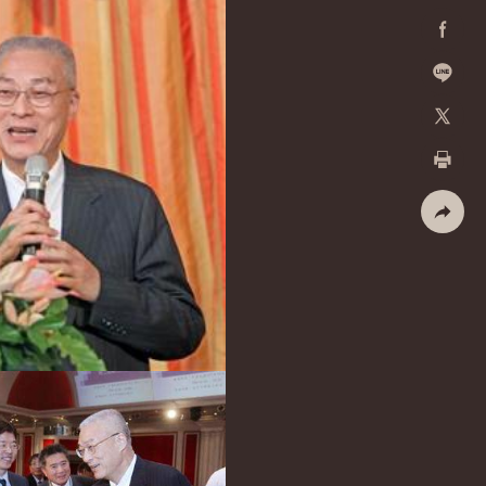
Facebo
加入好
X
列印
社群分