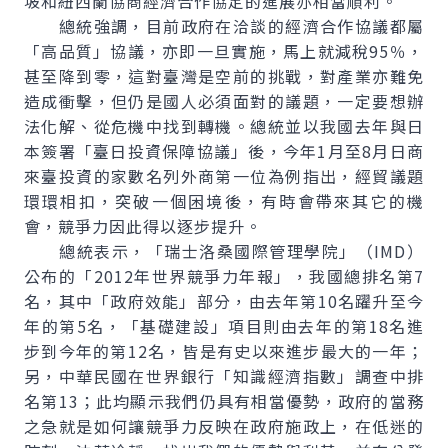
坡和紐西蘭協商經濟合作協定的進展亦相當順利。
總統強調，目前政府在洽談的經濟合作協議都屬
「高品質」協議，亦即一旦實施，馬上就減稅95％，
甚至降到零，這對臺灣是空前的挑戰，對產業亦難免
造成衝擊，但仍是國人必須面對的議題，一定要想辦
法化解、從危機中找到轉機。總統並以我國去年與日
本簽署「臺日投資保障協議」後，今年1月至8月日商
來臺投資的家數名列外商第一位為例指出，經貿議題
環環相扣，突破一個困境後，有時會帶來其它的機
會，競爭力因此得以逐步提升。
總統表示，「瑞士洛桑國際管理學院」（IMD）
公布的「2012年世界競爭力年報」，我國總排名第7
名，其中「政府效能」部分，由去年第10名躍升至今
年的第5名，「基礎建設」項目則由去年的第18名進
步到今年的第12名，皆是有史以來進步最大的一年；
另，中華民國在世界銀行「知識經濟指數」調查中排
名第13；此均顯示我們仍具有相當優勢，政府的當務
之急就是如何讓競爭力反映在政府施政上，在低迷的