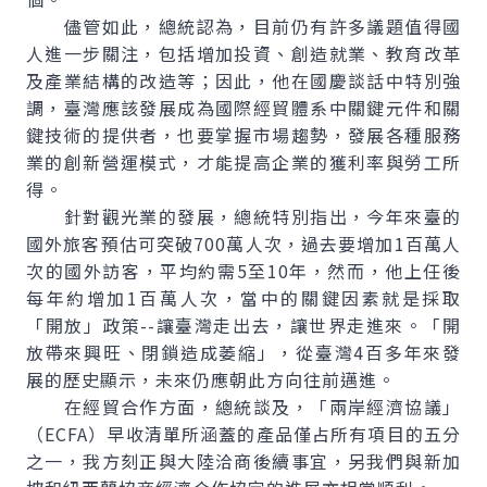
儘管如此，總統認為，目前仍有許多議題值得國
人進一步關注，包括增加投資、創造就業、教育改革
及產業結構的改造等；因此，他在國慶談話中特別強
調，臺灣應該發展成為國際經貿體系中關鍵元件和關
鍵技術的提供者，也要掌握市場趨勢，發展各種服務
業的創新營運模式，才能提高企業的獲利率與勞工所
得。
針對觀光業的發展，總統特別指出，今年來臺的
國外旅客預估可突破700萬人次，過去要增加1百萬人
次的國外訪客，平均約需5至10年，然而，他上任後
每年約增加1百萬人次，當中的關鍵因素就是採取
「開放」政策--讓臺灣走出去，讓世界走進來。「開
放帶來興旺、閉鎖造成萎縮」，從臺灣4百多年來發
展的歷史顯示，未來仍應朝此方向往前邁進。
在經貿合作方面，總統談及，「兩岸經濟協議」
（ECFA）早收清單所涵蓋的產品僅占所有項目的五分
之一，我方刻正與大陸洽商後續事宜，另我們與新加