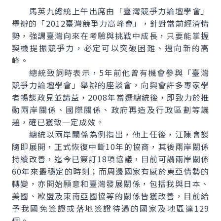
馬英九總統上午出席由「臺灣競爭力論壇學會」
舉辦的「2012臺灣競爭力高峰會」，針對當前經濟情
勢，強調臺灣向來在考驗與挑戰中成長，只要能掌握
契機提振競爭力，必定可以突破困難、邁向新的高
峰。
總統致詞時表示，5年前他曾有機會參與「臺灣
競爭力論壇學會」舉辦的座談會，向與會許多專家學
者暢談政見並請益，2008年當選總統後，即致力於推
動兩岸關係、國際關係、政府再造及行政區劃等議
題，確已獲致一定成效。
總統以兩岸關係為例指出，他上任後，江陳會談
隨即展開，正式恢復中斷10年的協商，其後兩岸關係
持續改善，迄今已簽訂18項協議，目前可謂兩岸關係
60年來最穩定的時刻；而周邊國家有感於東亞情勢的
轉變，亦開始願意和臺灣發展關係，包括我與日本、
美國、歐盟及東南亞國協等的關係皆獲改善，目前給
予我國免簽證或落地簽證待遇的國家及地區達129
個。