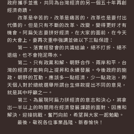
政府攜手並進，共同為台灣經濟的另一個五十年再創
經濟奇蹟。
改革是辛苦的，改革是痛苦的，改革也是要付出
代價的，但是只有不斷的改革、改變，變得更好才有
機會。阿扁矢志要拼好經濟，在大家的面前，在今天
的大會上，要再次重申強調並做以下三點保證：
第一、落實經發會的共識結論，絕不打折、絕不
退縮，也不會拖泥帶水。
第二、只有政黨和解、朝野合作、兩岸和平，台
灣的經濟才能夠向上提昇和永續發展。今後政府的施
政，朝野的互動，應該多一點經濟，少一點政治，昨
天個人對於總統選舉所謂台生條款提出不同的意見，
就是其中呼籲之一。
第三、為展現阿扁力拼經濟的意志和決心，將拿
出一半以上的時間用在經濟發展課題的面對、因應和
解決，迎接挑戰，奮鬥向前，希望與大家一起勉勵。
最後，敬祝各位事業昌隆、新春愉快！