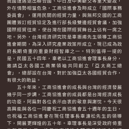
我國遭遇退出聯合國、中日及中美斷交等重大變故，
外在情勢相當危急，工商協進會及時成立「國際事務
委員會」，運用民間的經貿力量，與無邦交國的工商
團體簽訂經貿協定及進行部長級雙邊經貿會議，加強
國際經貿往來，使台灣在國際經貿舞台上佔有一席之
地。另外，台灣經濟研究院是辜振甫先生領導工商協
進會期間，為深入研究產業政策所成立，現已成為政
府長期倚重的重要財經智庫之一。特別值得一提的
是，民國五十四年，辜老以工商協進會理事長身分，
邀請亞太各國工商業領袖共同創立「亞太商工總
會」，總部設在台灣，對於加強亞太各國經貿合作，
有很大的助益。
五十年來，工商協進會的成長與台灣的經濟發展
幾乎同一步調，工商協進會的成員都是台灣經濟成長
的功臣，阿扁對各位表示由衷的敬意與謝忱。今天很
高興能與各位一同慶祝工商協進會五十週年的生日，
也祝福工商協進會在現任理事長辜濓松先生的領導
下，開展更輝煌的五十年。辜理事長是深受政府倚重