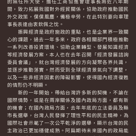
的無任所大使，擔任工商協進會理事長將近八年期
間，致力拓展我國對外經貿關係，協助政府推動國民
外交政策，僕僕風塵，備極辛勞，在此特別要向辜理
事長表達由衷欽佩之忱。
振興經濟是政府施政的重點，也是企業界一致關
心的課題，過去一年多來，政府各相關部門積極推動
一系列改善投資環境、協助企業轉型、發展知識經濟
等經濟發展方案，本人也在去年召開「經濟發展諮詢
委員會議」，就台灣經濟發展的方向凝聚各界共識，
並逐步推動落實。然而受到全球經濟景氣向下調整，
以及一些非經濟因素的障礙影響，使得國內經濟復甦
的情形仍不明顯。
新的一年開始，帶給台灣許多新的契機，不論在
國際情勢，或是在兩岸關係及國內政局方面，都有新
的機會；在國內政局方面，去年年底的立法委員及縣
市長選舉，台灣人民發揮了理性平和的民主精神，為
國際社會示範了一次公平乾淨的選舉，顯示台灣的民
主政治已更加穩健成熟。阿扁期待未來國內的政局能