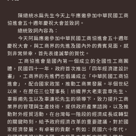
陳總統水扁先生今天上午應邀參加中華民國工商
協進會五十週年慶祝大會並致詞。
總統致詞內容為：
今天阿扁應邀參加中華民國工商協進會五十週年
慶祝大會，與工商界的先進及國內外的貴賓見面，感
到非常榮幸，首先表達誠摯的賀忱。
工商協進會是國內第一個成立的全國性工商團
體，民國四十一年，政府首次推出「四年經濟建設計
畫」，工商界的先進們也倡議成立「中華民國工商協
進會」，配合國家政策，推動工商業發展。半個世紀
以來，在歷任三位理事長│紡織界大老束雲章先生、
辜振甫先生以及辜濓松先生的領導下，致力提升工商
業界的管理與生產技術，提供政府產業諮詢，以及推
動對外經貿活動，在台灣每一階段的經濟成長或轉型
的關鍵時刻，給予政府經濟改革的重要建議，對於國
家經濟發展，有卓著的貢獻。例如：民國六十年代，