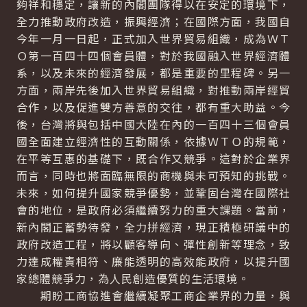
夠祥和穩定，讓新的內閣團隊得以在安定的環境下，
全力推動政府改造，振興經濟；在國際方面，我國自
今年一月一日起，正式加入世界貿易組織，成為ＷＴ
Ｏ第一百四十四個會員體，對於我國融入世界經濟體
系，以及未來的經濟發展，都是重要的里程碑。另一
方面，兩岸先後加入世界貿易組織，對推動兩岸經貿
合作，以及促進雙方善意的交往，都有重大助益。今
後，台灣將與包括中國大陸在內的一百四十三個會員
國全面建立經濟性的互動關係，依據ＷＴＯ的規範，
在平等互惠的基礎下，既合作又競爭。這對於企業界
而言，同時也將面臨無限的商機與未可預知的挑戰。
未來，如何提升國家競爭優勢，並鞏固台灣在國際社
會的地位，是政府必須繼續努力的重大課題。當前，
新內閣正蓄勢待發，全力拼經濟，現正積極研議中的
政府改造工程，將以顧客導向、彈性創新等理念，致
力達成權責相符、廉能透明的高效能政府，以提升國
家總體競爭力，為人民創造優質的生活環境。
期盼工商協進會繼續凝聚工商企業界的力量，與