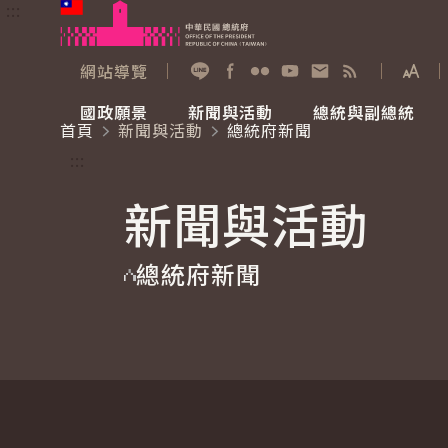
:::
跳到主要內容
中華民國總統府
網站導覽
展開
加入好友
Facebook
Flickr
YouTube
寫信給總統
RSS
國政願景
新聞與活動
總統與副總統
首頁
新聞與活動
總統府新聞
國政願景
新聞與活動
總統與副總統
參觀總統府
:::
新聞與活動
國家氣候變遷對策委員會
總統府新聞
賴清德總統
參觀資訊
總統府新聞
重要談話
影音頻道