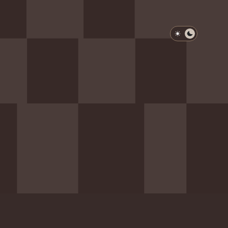
淺色模式
深色模式
防衛韌性委員會
動行程
歷任總統與副總統
展覽