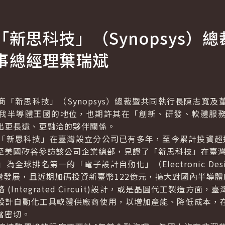
「新思科技」（
Synopsys
）總
事總經理葉瑞斌
「新思科技」（
Synopsys
）總裁暨共同執行長陳志寬及
我半導體王國的地位，也期許其在「創新、研發、軟體服
出更長遠、更融洽的夥伴關係。
思科技」在臺灣設立分公司已有多年，至今累計投資超過新
至美國矽谷參訪該公司企業總部，見證了「新思科技」在臺
為全球排名第一的「電子設計自動化」（
Electronic De
灣發展，且近期加碼投資新臺幣122億元，擴大對國內半導
 (
Integrated Circuit
)設計，或是晶圓代工製造方面，臺
設計自動化工具軟體供廠商使用，以增加產能、降低成本，
當密切。