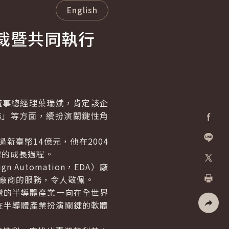
English
裁暨共同執行
董事總經理葉瑞斌，肯定該企
務」等方面，續扮演關鍵性角
Facebo
臺幣14億元，他在2004
加入好
灣的成長過程。
sign Automation
，EDA）廠
X
體廠商的服務，令人敬佩。
灣的半導體產業一向在全世界
列印
在半導體產業扮演關鍵的軟體
社群分