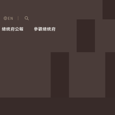
EN
字級選單
展開關鍵字搜尋
總統府公報
參觀總統府
健康台灣推動委員會
總統令
蕭美琴副總統
建築風華
全社會
每日活
行憲後
總統府
外交
網路相簿
國防