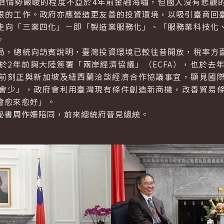
情勢嚴峻的程度不亞於4年前金融海嘯，但國人沒有悲觀的
根的工作。政府亦應營造更友善的投資環境，以吸引臺商回
走向「三業四化」－即「製造業服務化」、「服務業科技化
。
，總統向訪賓說明，臺灣投資環境已較往昔開放，稅率方面
於2年前與大陸簽署「兩岸經濟協議」（ECFA），也於去
前刻正與新加坡及紐西蘭洽談經濟合作協議事宜，顯見國
會少」，政府會利用臺灣現有條件創造新商機，改善貿易
會愈來愈好」。
書周作姍陪同，前來總統府晉見總統。