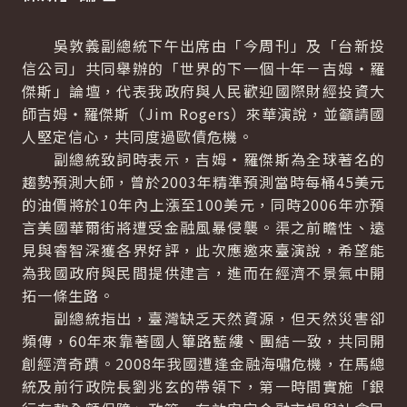
吳敦義副總統下午出席由「今周刊」及「台新投
信公司」共同舉辦的「世界的下一個十年－吉姆‧羅
傑斯」論壇，代表我政府與人民歡迎國際財經投資大
師吉姆‧羅傑斯（Jim Rogers）來華演說，並籲請國
人堅定信心，共同度過歐債危機。
副總統致詞時表示，吉姆‧羅傑斯為全球著名的
趨勢預測大師，曾於2003年精準預測當時每桶45美元
的油價將於10年內上漲至100美元，同時2006年亦預
言美國華爾街將遭受金融風暴侵襲。渠之前瞻性、遠
見與睿智深獲各界好評，此次應邀來臺演說，希望能
為我國政府與民間提供建言，進而在經濟不景氣中開
拓一條生路。
副總統指出，臺灣缺乏天然資源，但天然災害卻
頻傳，60年來靠著國人篳路藍縷、團結一致，共同開
創經濟奇蹟。2008年我國遭逢金融海嘯危機，在馬總
統及前行政院長劉兆玄的帶領下，第一時間實施「銀