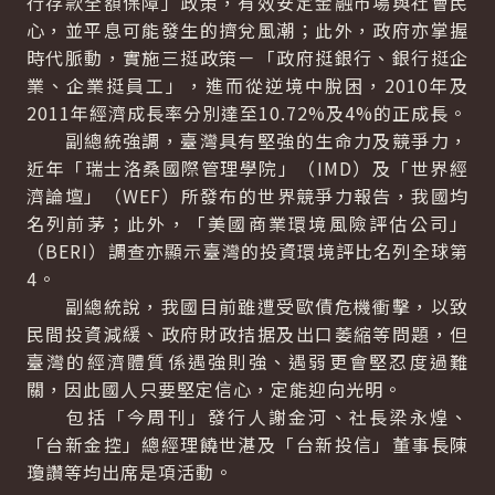
行存款全額保障」政策，有效安定金融市場與社會民
心，並平息可能發生的擠兌風潮；此外，政府亦掌握
時代脈動，實施三挺政策－「政府挺銀行、銀行挺企
業、企業挺員工」，進而從逆境中脫困，2010年及
2011年經濟成長率分別達至10.72%及4%的正成長。
副總統強調，臺灣具有堅強的生命力及競爭力，
近年「瑞士洛桑國際管理學院」（IMD）及「世界經
濟論壇」（WEF）所發布的世界競爭力報告，我國均
名列前茅；此外，「美國商業環境風險評估公司」
（BERI）調查亦顯示臺灣的投資環境評比名列全球第
4。
副總統說，我國目前雖遭受歐債危機衝擊，以致
民間投資減緩、政府財政拮据及出口萎縮等問題，但
臺灣的經濟體質係遇強則強、遇弱更會堅忍度過難
關，因此國人只要堅定信心，定能迎向光明。
包括「今周刊」發行人謝金河、社長梁永煌、
「台新金控」總經理饒世湛及「台新投信」董事長陳
瓊讚等均出席是項活動。