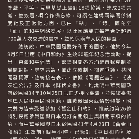
尊嚴、平等、互惠基礎上簽訂18項協議、達成2項共
識，並簽署3項合作備忘錄，可謂在建構兩岸關係制
度化及正常化方面，已由「點」、「線」擴充至
「面」的和平網絡發展，以此因應雙方每年合計超過
700萬人次交流的需求，並確保兩岸人民的權益。
總統說，中華民國是愛好和平的國家，他於今年
8月5日出席《中日和約》生效60週年紀念活動時，提
出「東海和平倡議」，籲請相關各方均能自我克制並
展開對話、尋求共識，並建立機制、擱置爭議，共同
開發資源。總統接著表示，依據《開羅宣言》、《波
茨坦公告》及日本《降伏文書》，均說明中華民國政
府於民國34年10月25日已正式接收臺灣，並恢復臺澎
地區人民中華民國國籍，雖戰後因東亞情勢轉變，國
共雙方皆未受邀參加《舊金山和約》，惟該約第26條
特別授權參戰國與日本另訂有關領土與相關事項的條
約，而中華民國與日本於民國41年4月28日《舊金山
和約》生效前7個半小時，已簽訂《中日和約》及