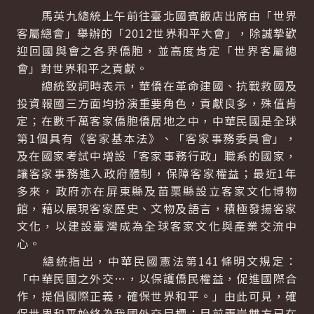
馬英九總統上午前往臺北國賓飯店出席由「世界
客屬總會」舉辦的「2012世界和平大會」，除誠摯歡
迎回國與會之各界僑胞，並高度肯定「世界客屬總
會」對世界和平之貢獻。
總統致詞時表示，華僑在革命建國、抗戰救國及
投資報國三方面均扮演重要角色，貢獻良多，殊值肯
定；在數千萬客家僑胞僑居地之中，中華民國是全球
第1個具有《客家基本法》、「客家事務委員會」，
及在國家考試中增設「客家事務行政」職系的國家，
讓客家事務進入政府體制，保障客家權益；最近1年
多來，政府亦在屏東縣及苗栗縣設立客家文化博物
館，藉以展現客家歷史、文物及語言，積極發揚客家
文化，以建設臺灣成為全球客家文化與產業交流中
心。
總統指出，中華民國憲法第141條明文規定：
「中華民國之外交…，以保護僑民權益，促進國際合
作，提倡國際正義，確保世界和平。」由此可見，確
保世界和平始終為我國外交目標；目前兩岸雙方已在