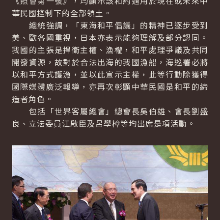
《照會第一號》，均顯示該和約適用於現在或未來中
華民國控制下的全部領土。
總統強調，「東海和平倡議」的精神已逐步受到
美、歐各國重視，日本亦表示能夠理解及部分認同。
我國的主張是捍衛主權、漁權，和平處理爭議及共同
開發資源，故對於合法出海的我國漁船，海巡署必將
以和平方式護漁，並以此宣示主權，此等行動除獲得
國際媒體廣泛報導，亦再次彰顯中華民國是和平的締
造者角色。
包括「世界客屬總會」總會長吳伯雄、會長劉盛
良、立法委員江啟臣及呂學樟等均出席是項活動。