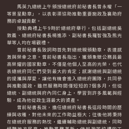
馬英九總統上午頒授總統府前秘書長曾永權「一
等景星勳章」，以表彰渠協助推動重要施政及襄助府
務的卓越貢獻。
授勳典禮上午9時於總統府舉行，包括副總統吳
敦義、總統府秘書長楊進添、副秘書長羅智強及熊光
華等人均在場觀禮。
曾前秘書長致詞時首先對總統親頒勳章，表達感
激與榮幸之意。曾前秘書長指出，獲頒象徵公務員最
高榮耀的國家勳章，不僅是他個人至高的光榮，也代
表總統府同仁們受到最大的肯定；感謝總統與副總統
的提攜與厚愛，讓他有機會進入總統府團隊，共同參
與推動國政，雖然服務時間僅短短的7個多月，但從
總統、副總統與府內同仁身上，學習到許多風範與經
驗，成為他從政生涯最大的資產。
曾前秘書長說，擔任總統府秘書長這段時間的歷
練與收穫，對他未來的工作助益極大；往後他將秉持
在總統府服務的熱忱，繼續輔助總統與副總統，同時
傾聽地方民意，推動黨務革新，做好政策協調的工