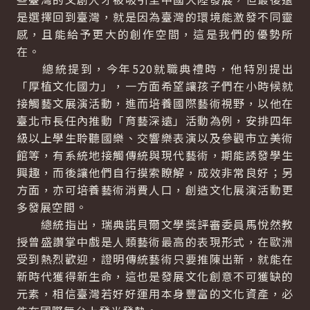
是選擇回到臺灣，就是因為臺灣的環境能激發不同靈
感，且能給予更大的創作空間，這是我們的優勢所
在。
總統提到，今年520就職典禮時，他特別提出
「厚植文化國力」，一方面希望讓孩子們在小時候就
接觸藝文展演活動，進而培養國際藝術視野，以他在
臺北市長任內推動「育藝深遠」活動為例，安排四年
級以上學生聆聽國樂、交響樂表演以及參觀市立美術
館等，有系統地接觸傳統與現代藝術，期能誘發學生
興趣，而後讓他們自行摸索瞭解，成效非常良好；另
方面，亦可培養藝術消費人口，創造文化展演活動更
多發展空間。
總統指出，瑞典諾貝爾文學獎評審委員馬悅然教
授曾盛讚掌中戲是人類藝術最高的表現形式，在歐洲
受到熱烈歡迎，證明傳統藝術只要推陳出新，就能在
新時代獲得新生命，這也是發展文化創意不可獲缺的
元素，相信臺灣若好好運用本身豐富的文化資產，必