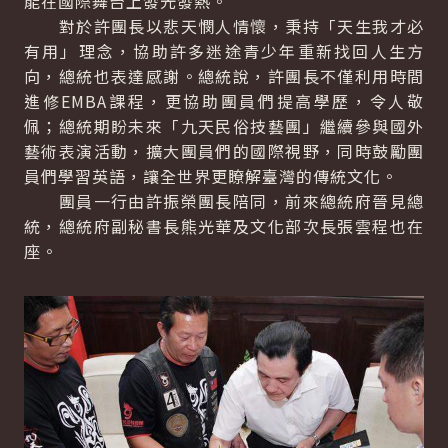
能在國際舞台上發光發熱。
對於許團長以悲天憫人情懷，秉持「天生我才必
有用」理念，協助許多迷途青少年重新找回人生方
向，總統也表達感謝。總統說，許團長不僅利用時間
進修EMBA課程，更協助團員們提高學歷，令人敬
佩；總統期盼未來「九天民俗技藝團」繼續參與國外
藝術表演活動，擴大團員們的國際視野，同時鼓勵團
員們學習英語，讓全世界更瞭解臺灣的傳統文化。
團員一行由許振榮團長陪同，前來總統府晉見總
統，總統府副秘書長熊光華及文化部次長張雲程也在
座。