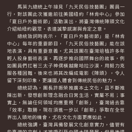
馬英九總統上午接見「九天民俗技藝團」團員一
行，對該團此次獲邀前往美國紐約「林肯中心」參加
「夏日戶外藝術節」活動演出，將臺灣傳統陣頭文化
介紹給紐約觀眾，表達誠摯感謝與肯定之意。
總統致詞時表示，「夏日戶外藝術節」是「林肯
中心」每年的重要節目，「九天民俗技藝團」能在該
地表演，具有重要意義，尤其該團在臺灣培植許多年
輕人投身藝術表演，再逐步推向國際舞台的故事，例
如團員們扛著三太子神偶橫越撒哈拉沙漠，用毅力克
服各種困難，後來也將其改編成電影《陣頭》，令人
留下深刻印象，更讓國人體會到傳統民俗的魅力。
總統認為，團長許振榮推廣本土文化，且不斷推
陳出新，發想創新理念融合日常生活，實屬不易；事
實上，無論任何領域均應重視「創新」，臺灣過去靠
「效率」取勝，現在須進一步以「創新」爭取在全世
界出人頭地的機會，尤在文化方面更應如此。
總統強調，臺灣具備發展文化創意實力，儘管有
些臺灣的文創人才被吸引至中國大陸發展，但最後還