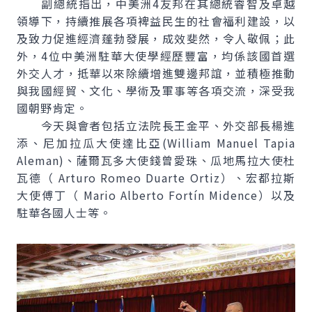
副總統指出，中美洲4友邦在其總統睿智及卓越
領導下，持續推展各項裨益民生的社會福利建設，以
及致力促進經濟蓬勃發展，成效斐然，令人敬佩；此
外，4位中美洲駐華大使學經歷豐富，均係該國首選
外交人才，抵華以來除續增進雙邊邦誼，並積極推動
與我國經貿、文化、學術及軍事等各項交流，深受我
國朝野肯定。
今天與會者包括立法院長王金平、外交部長楊進
添、尼加拉瓜大使達比亞(William Manuel Tapia
Aleman)、薩爾瓦多大使錢曾愛珠、瓜地馬拉大使杜
瓦德（ Arturo Romeo Duarte Ortiz）、宏都拉斯
大使傅丁（ Mario Alberto Fortín Midence）以及
駐華各國人士等。