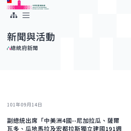
:::
:::
跳到主要內容
中華民國總統府
展開選單
新聞與活動
總統府新聞
101年09月14日
副總統出席「中美洲4國--尼加拉瓜、薩爾
瓦多、瓜地馬拉及宏都拉斯獨立建國191週