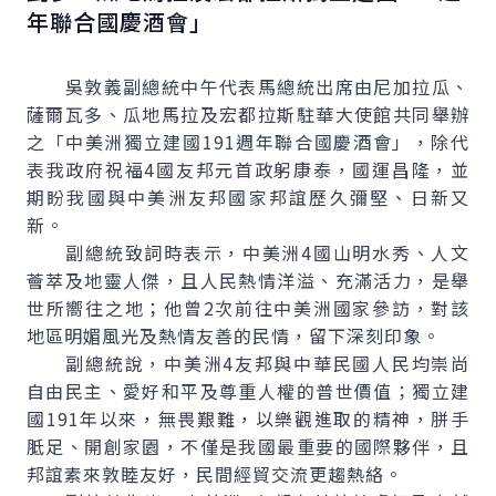
年聯合國慶酒會」
吳敦義副總統中午代表馬總統出席由尼加拉瓜、
薩爾瓦多、瓜地馬拉及宏都拉斯駐華大使館共同舉辦
之「中美洲獨立建國191週年聯合國慶酒會」，除代
表我政府祝福4國友邦元首政躬康泰，國運昌隆，並
期盼我國與中美洲友邦國家邦誼歷久彌堅、日新又
新。
副總統致詞時表示，中美洲4國山明水秀、人文
薈萃及地靈人傑，且人民熱情洋溢、充滿活力，是舉
世所嚮往之地；他曾2次前往中美洲國家參訪，對該
地區明媚風光及熱情友善的民情，留下深刻印象。
副總統說，中美洲4友邦與中華民國人民均崇尚
自由民主、愛好和平及尊重人權的普世價值；獨立建
國191年以來，無畏艱難，以樂觀進取的精神，胼手
胝足、開創家園，不僅是我國最重要的國際夥伴，且
邦誼素來敦睦友好，民間經貿交流更趨熱絡。