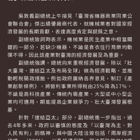
吳敦義副總統上午接見「臺灣省機器商業同業公
會聯合會」傑出績優廠商代表，就機械業者對國家經
濟發展的長期貢獻，表達高度肯定與感佩之意。
副總統致詞時表示，機械業是民生產業中相當關
鍵的一部分，若缺少機器，不論是食衣住行育樂均動
彈不得，因此該產業對臺灣的經濟發展至為重要。
副總統強調，總統向來重視經濟發展，除以「壯
大臺灣、連結亞太及布局全球」做為經濟戰略，並推
動輕稅簡政措施。例如政府廣納各界意見，制訂《產
業創新條例》，將營利事業所得稅由25％降為17％，
不論是高科技產業、傳統內需產業、大型或中小型企
業均可適用，期能提高企業競爭力、壯大臺灣發展根
基。
針對「連結亞太」部分，副總統進一步指出，過
去4年多來，政府以審慎的態度及「以臺灣為主、對
人民有利」的精神，與中國大陸洽簽包括「兩岸經濟