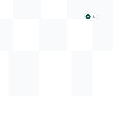
淺色模式
深色模式
防衛韌性委員會
動行程
歷任總統與副總統
展覽