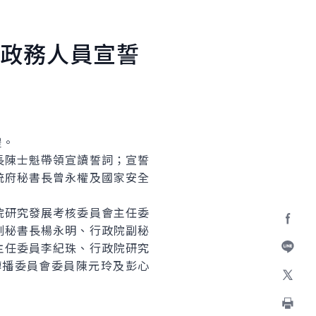
政務人員宣誓
禮。
陳士魁帶領宣讀誓詞；宣誓
統府秘書長曾永權及國家安全
研究發展考核委員會主任委
副秘書長楊永明、行政院副秘
Facebo
主任委員李紀珠、行政院研究
傳播委員會委員陳元玲及彭心
加入好
X