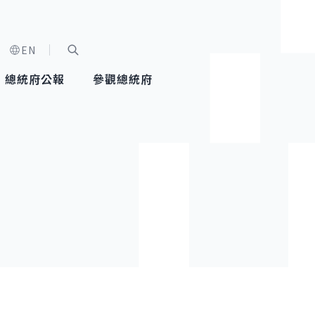
EN
字級選單
展開關鍵字搜尋
總統府公報
參觀總統府
健康台灣推動委員會
總統令
蕭美琴副總統
建築風華
全社會
每日活
行憲後
總統府
外交
網路相簿
國防