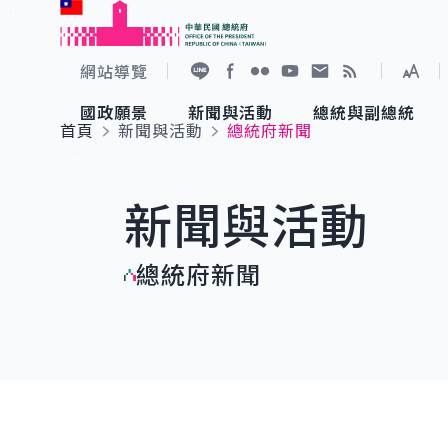
:::
跳到主要內容
中華民國總統府
網站導覽
展開
加入好友
Facebook
Flickr
YouTube
寫信給總統
RSS
國政願景
新聞與活動
總統與副總統
首頁
新聞與活動
總統府新聞
國政願景
新聞與活動
總統與副總統
參觀總統府
:::
新聞與活動
國家氣候變遷對策委員會
總統府新聞
賴清德總統
參觀資訊
總統府新聞
重要談話
影音頻道