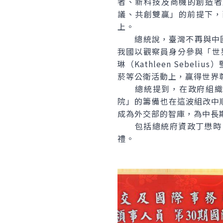
者、新科技及商機的創造者
議、共創雙贏」的前提下，
上。
總統說，臺灣不再與中國大
我國以觀察員身分參與「世
琳（Kathleen Seb
菸等公衛活動上，贏得世界
總統提到，在政府組織改
院」的籌備也在這波組改中
成為外交部的智庫，為中長
包括總統府資政丁懋時、
禮。