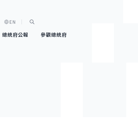
EN
字級選單
展開關鍵字搜尋
總統府公報
參觀總統府
健康台灣推動委員會
總統令
蕭美琴副總統
建築風華
全社會
每日活
行憲後
總統府
外交
網路相簿
國防