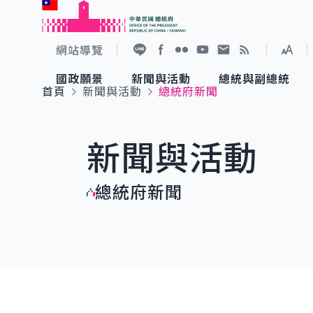
:::
跳到主要內容
中華民國總統府
網站導覽
展開
加入好友
Facebook
Flickr
YouTube
寫信給總統
RSS
國政願景
新聞與活動
總統與副總統
首頁
新聞與活動
總統府新聞
國政願景
新聞與活動
總統與副總統
參觀總統府
:::
新聞與活動
國家氣候變遷對策委員會
總統府新聞
賴清德總統
參觀資訊
總統府新聞
重要談話
影音頻道