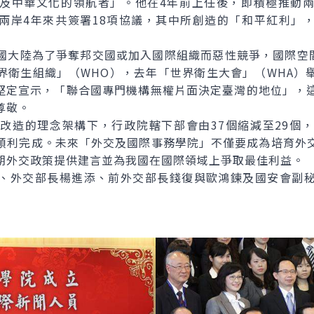
及中華文化的領航者」。他在4年前上任後，即積極推動
兩岸4年來共簽署18項協議，其中所創造的「和平紅利」
陸為了爭奪邦交國或加入國際組織而惡性競爭，國際空間
界衛生組織」（WHO），去年「世界衛生大會」（WHA）
elius）堅定宣示，「聯合國專門機構無權片面決定臺灣的地位
尊敬。
造的理念架構下，行政院轄下部會由37個縮減至29個，
順利完成。未來「外交及國際事務學院」不僅要成為培育外
期外交政策提供建言並為我國在國際領域上爭取最佳利益。
外交部長楊進添、前外交部長錢復與歐鴻鍊及國安會副秘