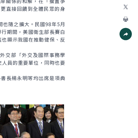
兩岸關係的和解，在「擱置爭
加入好
，更直接回饋到全體民眾的身
X
也隨之擴大。民國98年5月
列印
舉行期間，美國衛生部長賽白
」，這也顯示我國在推動健保、反
社群分
外交部「外交及國際事務學
交人員的重要單位，同時也要
書長楊永明等均出席是項典