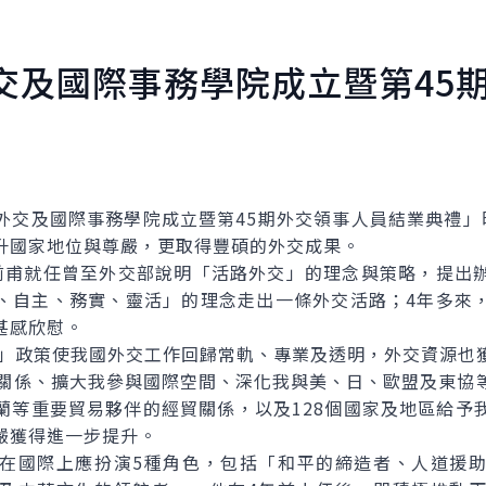
交及國際事務學院成立暨第45
及國際事務學院成立暨第45期外交領事人員結業典禮」
升國家地位與尊嚴，更取得豐碩的外交成果。
甫就任曾至外交部說明「活路外交」的理念與策略，提出辦
、自主、務實、靈活」的理念走出一條外交活路；4年多來
甚感欣慰。
政策使我國外交工作回歸常軌、專業及透明，外交資源也
國關係、擴大我參與國際空間、深化我與美、日、歐盟及東協
蘭等重要貿易夥伴的經貿關係，以及128個國家及地區給予
嚴獲得進一步提升。
國際上應扮演5種角色，包括「和平的締造者、人道援助