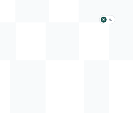
淺色模式
深色模式
防衛韌性委員會
動行程
歷任總統與副總統
展覽