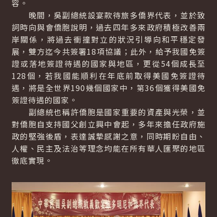
容。
晚間，吳副總統設宴款待旅多僑界代表，並於致
詞時向與會僑胞說明，過去四年多來政府積極改善兩
岸關係，將過去衝撞對立的狀況引導向和平穩定發
展，雙方迄今共簽署18項協議；此外，給予我國免簽
證或落地簽證待遇的國家與地區，更從54個成長至
128個，若我國能順利在年底前取得美國免簽證待
遇，將是全世界190幾個國家中，第36個獲得美國免
簽證待遇的國家。
副總統也稱許僑胞是國家重要的資產與光榮，並
對僑胞自支持國父創立興中會起，多年來擔任政府施
政的堅強後盾，表達誠摯感謝之意，同時期盼自由、
人權、民主及法治等理念均能在所有華人匯聚的地區
徹底實現。