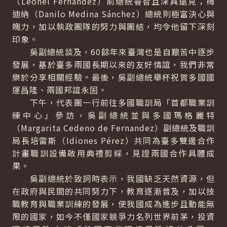
（Leonel Fernandez）前總統睿智且深具遠見；梅
迪納（Danilo Medina Sánchez）總統則極富決心與
魄力，加以執政團隊的努力與團結，均令他留下深刻
印象。
吳副總統談及，60餘年來臺灣也是自艱苦中逐步
發展，基於臺多兩國長期以來的友好情誼，我們非常
樂於分享相關經驗。最後，吳副總統舉杯祝賀多國國
運昌隆、兩國邦誼永固。
下午，代表團一行前往多國職訓局「首都職業訓
練中心」參訪，吳副總統並與多國瑪格麗特
（Margarita Cedeno de Fernandez）副總統及職訓
局長培雷斯（Idiones Pérez）共同為臺多雙邊合作
計畫職訓設備啟用典禮剪綵，見證兩國合作具體成
果。
吳副總統於致詞時表示，我國缺乏天然資源，但
在政府與民間的共同努力下，教育逐漸普及，加以技
職教育與職業訓練的發展，使我國成為進步且動能無
限的國家，如今不僅國家競爭力名列世界前茅，投資