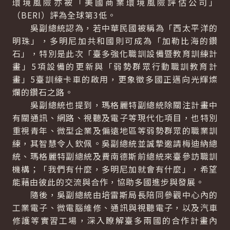
環境風險亦被「美國商業環境風險評估公司」
（BERI）評為全球第3低。
吳副總統認為，若中華民國被稱為「西太平洋的
明珠」，多明尼加共和國則可成為「加勒比海的鑽
石」，特別是此次「臺多強化職訓設備暨教育訓練計
畫」5項設備的更新與「弱勢群眾行動職訓教育計
畫」5臺訓練卡車的啟用，更象徵多國正邁向光輝燦
爛的鑽石之路。
吳副總統也提到，瑪格麗特副總統除關注計畫中
有關通訊、網路、視聽及電子等現代化項目，也特別
重視青年、微型企業及偏遠地區等弱勢群眾的職業訓
練，其智慧令人欽佩。吳副總統並誠摯邀請梅迪納總
統、瑪格麗特副總統及費南德斯前總統來臺參訪職訓
機構；「我們有什麼，多明尼加就會有什麼」，希望
能藉由彼此的交流與合作，協助多國進步與發展。
隨後，吳副總統由培雷斯局長陪同參觀中心內的
工業電子、微電腦維修、通訊與視聽電子，以及汽車
修護等實習工場，深入瞭解臺多兩國的合作計畫內