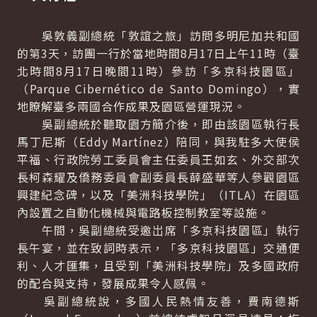
吳敦義副總統「敦誼之旅」訪問多明尼加共和國
的第3天，訪團一行於當地時間8月17日上午11時（臺
北時間8月17日晚間11時）參訪「多京科技園區」
（Parque Cibernético de Santo Domingo），實
地瞭解臺多兩國合作成果及園區營運現況。
吳副總統於聽取園方簡介後，即由該園區執行長
馬丁尼斯（Eddy Martínez）陪同，與我駐多大使侯
平福、行政院勞工委員會主任委員王如玄、外交部次
長柯森耀及僑務委員會副委員長薛盛華等人參觀園區
興建紀念碑，以及「美洲科技學院」（ITLA）在園區
內設置之自動化機械與電路板控制教室等設施。
午間，吳副總統受邀岀席「多京科技園區」執行
長午宴，並在致詞時表示，「多京科技園區」交通便
利、人才匯集，且受到「美洲科技學院」及多國政府
的配合與支持，發展成果令人感佩。
吳副總統說，多國人民熱情友善，費南德斯