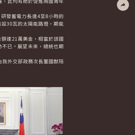
畫，此均有助於促進兩國青年
社群分
研發蓄電力長達4至8小時的
裝設30瓦的太陽能路燈，期能
額達21萬美金，相當於該國
動不已。展望未來，總統也期
由我外交部政務次長董國猷陪