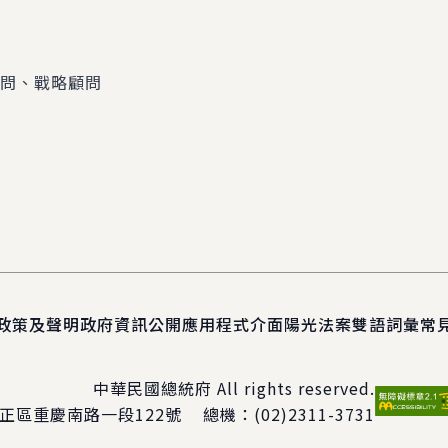
顧問、戰略顧問
政策及聲明
政府資訊公開
應用程式介面
陽光法案
雙語詞彙
常
中華民國總統府 All rights reserved.
正區重慶南路一段122號
總機：
(02)2311-3731