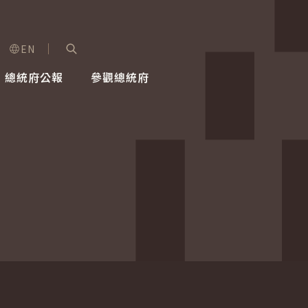
EN
字級選單
展開關鍵字搜尋
總統府公報
參觀總統府
健康台灣推動委員會
總統令
蕭美琴副總統
建築風華
全社會
每日活
行憲後
總統府
外交
網路相簿
國防