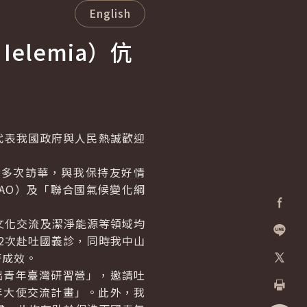
English
 Ielemia
）伉
代表我國政府與人民熱誠歡迎
曾多次訪華，與我保持友好情
AO）及「聯合國氣候變化綱
Facebo
文化交流及潔淨能源等領域均
2次赴吐國義診，同時我中山
加入好
著成效。
青年臺灣研習營」，邀請吐
X
年大使交流計畫」。此外，我
列印