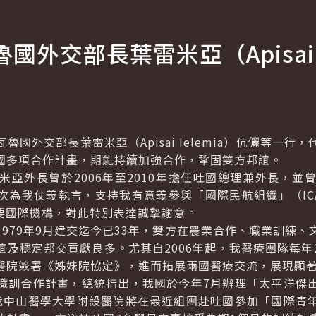
魯國外交部長葉雷米亞（
Apisai
魯國外交部長葉雷米亞（
Apisai Ielemia
）伉儷等一行，
國多項合作計畫，期能持續加強合作，鞏固雙方邦誼。
外長曾於2006年至2010年擔任吐國總理兼外長，並
次為我仗義執言，支持我有意義參與「國際民航組織」（IC
重要國際機構，對此特別表達誠摯謝意。
79年9月建交迄今已33年，雙方在農業合作、職業訓練、
誼及穩定邦交貢獻良多。尤其自2006年起，我醫療團隊每年
醫院簽署《姊妹院協定》，進而拓展兩國醫療交流，展現顯
訓合作計畫，總統指出，我國於今年7月辦理「太平洋傑出
我中山醫學大學附設醫院將在最近組團赴吐國參加「國際青