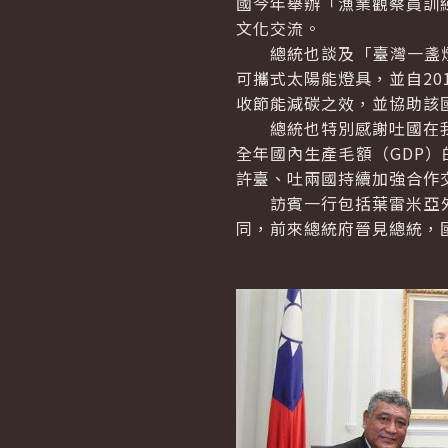
國今年舉辦「漁業觀察員訓
文化交流。
總統也談及「臺灣一盞燈計
可攜式太陽能燈具，並自20
收節能減碳之效，並協助該
總統也特別感謝吐國在我經
全年國內生產毛額（GDP
許臺、吐兩國持續加強合作
訪賓一行包括葉雷米亞外
同，前來總統府晉見總統，