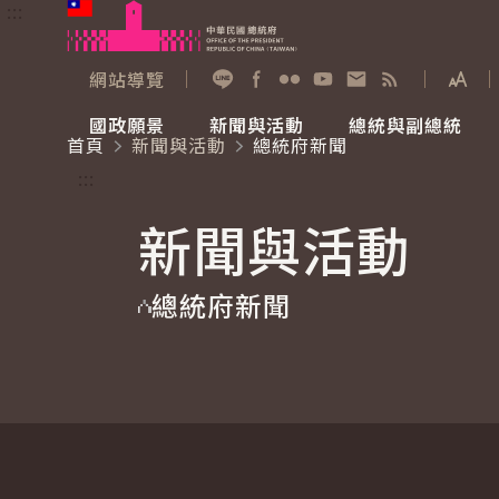
:::
跳到主要內容
中華民國總統府
網站導覽
展開
加入好友
Facebook
Flickr
YouTube
寫信給總統
RSS
國政願景
新聞與活動
總統與副總統
首頁
新聞與活動
總統府新聞
國政願景
新聞與活動
總統與副總統
參觀總統府
:::
新聞與活動
國家氣候變遷對策委員會
總統府新聞
賴清德總統
參觀資訊
總統府新聞
重要談話
影音頻道