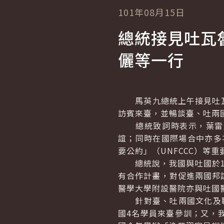
101年08月15日
總統接見吐瓦
儷等一行
馬英九總統上午接見吐瓦
訪賓來臺，並暢談臺、吐兩
總統致詞時表示，葉雷米亞
誼；同時在國際場合中亦多
要公約」（UNFCCC）等
總統說，我國與吐國於19
有合作計畫，對促進兩國邦
醫學大學附設醫院亦與吐國
針對臺、吐兩國文化及職
國4名學員來臺參訓；又，