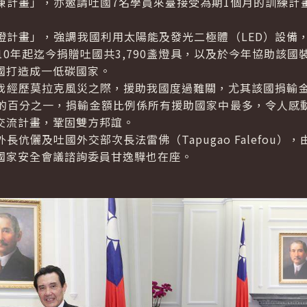
練計畫」，亦邀請吐國7名學員來臺接受為期1個月的訓練計
畫」，強調我國利用太陽能及發光二極體（LED）設備，
10年起迄今捐贈吐國共3,790盞燈具，以及於今年協助該國
國打造成一低碳國家。
歷莫拉克風災之際，援助我國度過難關，尤其該國捐輸金
）的百分之一，捐輸金額比例係所有援助國家中最多，令人感
交流計畫，鞏固雙方邦誼。
長伉儷及吐國外交部次長法雷佛（
Tapugao Falefou
），
國家安全會議諮詢委員甘逸驊也在座。