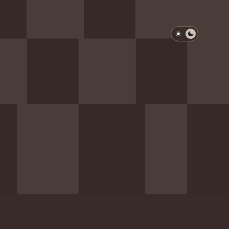
淺色模式
深色模式
防衛韌性委員會
動行程
歷任總統與副總統
展覽