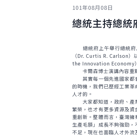
101年08月08日
總統主持總統
總統府上午舉行總統府月
（Dr. Curtis R. Carls
the Innovation Ec
卡爾森博士演講內容重點
其實每一個先進國家都會
的時機，我們已歷經工業革
人才的。
大家都知道，政府、產業界
繁榮，也才有更多資源及資
重創新。整體而言，臺灣擁
生產毛額」成長不夠強勁，
不足，現在也面臨人才外流