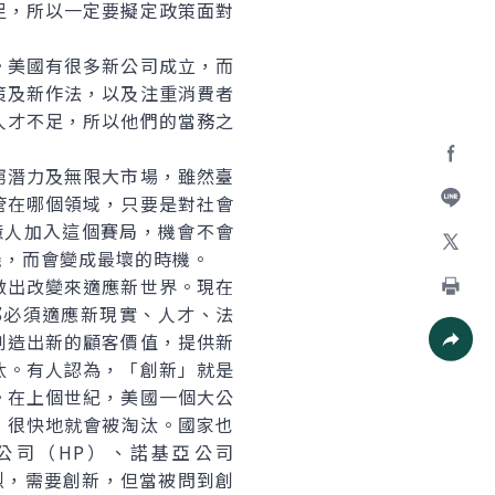
足，所以一定要擬定政策面對
美國有很多新公司成立，而
策及新作法，以及注重消費者
人才不足，所以他們的當務之
潛力及無限大市場，雖然臺
Facebo
管在哪個領域，只要是對社會
加入好
億人加入這個賽局，機會不會
機，而會變成最壞的時機。
X
出改變來適應新世界。現在
都必須適應新現實、人才、法
列印
創造出新的顧客價值，提供新
汰。有人認為，「創新」就是
社群分
。在上個世紀，美國一個大公
，很快地就會被淘汰。國家也
公司（HP）、諾基亞公司
激烈，需要創新，但當被問到創