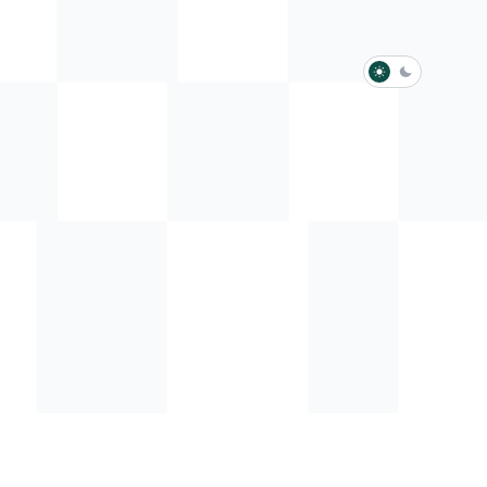
淺色模式
深色模式
防衛韌性委員會
動行程
歷任總統與副總統
展覽