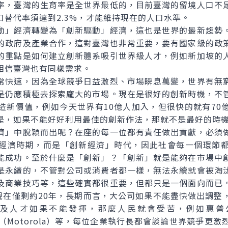
率，臺灣的生育率是全世界最低的，目前臺灣的留境人口不
替代率須達到2.3%，才能維持現在的人口水準。
」經濟轉變為「創新驅動」經濟，這也是世界的最新趨勢。
的政府及產業合作，這對臺灣也非常重要，要有國家級的政
的重點是如何建立創新體系吸引世界級人才，例如新加坡的
相信臺灣也有同樣需求。
快速，因為全球競爭日益激烈、市場瞬息萬變，世界有無窮
是仍應積極去探索龐大的市場。現在是很好的創新時機，不
造新價值，例如今天世界有10億人加入，但很快的就有70
是，如果不能好好利用最佳的創新作法，那就不是最好的時
」中脫穎而出呢？在座的每一位都有責任做出貢獻，必須做
經濟時期，而是「創新經濟」時代，因此社會每一個環節
能成功。至於什麼是「創新」？「創新」就是能夠在市場中
是永續的，不管對公司或消費者都一樣，無法永續就會被淘
及商業技巧等，這些確實都很重要，但都只是一個面向而已
，現在僅剩約20年，長期而言，大公司如果不能盡快做出調整
及人才如果不能發揮，那麼人民就會受苦，例如惠普
司（Motorola）等，每位企業執行長都會談論世界競爭更