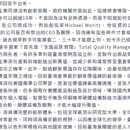
都回答不出來。
業同樣沒有創新策略，政府機關亦是如此。這樣將會導致一
命可以超過10年，不是因為沒有足夠資源，而是不知道如何
司很成功，例如創投家Michael Moritz，他投資的公司
投資的公司是否有傑出的CEO及團隊，因為擁有這些條件才
，過去競爭對手可能需要二、三十年才能趕上你，但今天已
？首先是「全面品質管理」Total Quality Manage
的領先者，有許多準則是臺灣發明及設立的，並製作出高品
企業須在產製前端創造出新價值，並減少新知識發想至重要
成功之機率。此外，創造顧客價值存在位階關係，由最低階
價值亦隨之增加。目前臺灣產業處於顧客價值鍊的最底端，
灣須向美國蘋果公司學習，逐漸往價值鍊最高層邁進，並投
增長快速，但多侷限在實體產品製造及設計領域，導致國內
灣在個人電腦、智慧型手機及伺服機等硬體設備製造方面領
結合軟、硬體設備及服務，才能大幅提升價值。
須具備完整的創新體系，包括全球最頂尖研究型大學、全球
持等要件，同時須具備宏觀的視野，以因應全球化的競爭。
坡及以色列等積極向其他國家借鏡。目前臺灣最關鍵的是人