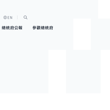
EN
字級選單
展開關鍵字搜尋
總統府公報
參觀總統府
健康台灣推動委員會
總統令
蕭美琴副總統
建築風華
全社會
每日活
行憲後
總統府
外交
網路相簿
國防