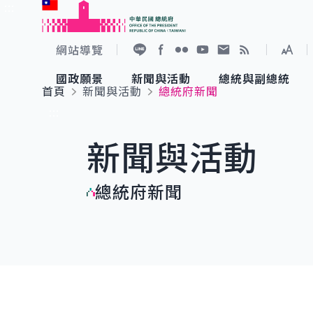
:::
跳到主要內容
中華民國總統府
網站導覽
展開
加入好友
Facebook
Flickr
YouTube
寫信給總統
RSS
國政願景
新聞與活動
總統與副總統
首頁
新聞與活動
總統府新聞
國政願景
新聞與活動
總統與副總統
參觀總統府
:::
新聞與活動
國家氣候變遷對策委員會
總統府新聞
賴清德總統
參觀資訊
總統府新聞
重要談話
影音頻道