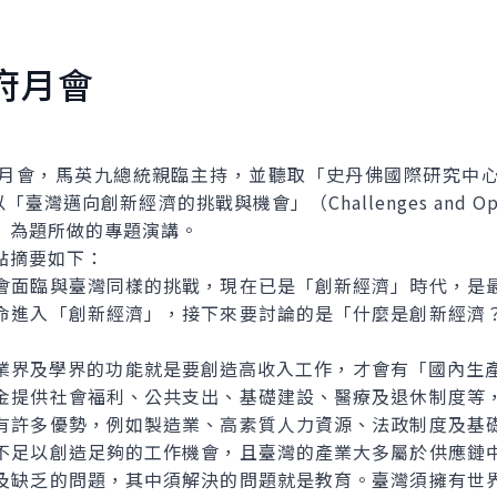
府月會
會，馬英九總統親臨主持，並聽取「史丹佛國際研究中心
on）以「臺灣邁向創新經濟的挑戰與機會」（Challenges and Opport
onomy）為題所做的專題演講。
摘要如下：
面臨與臺灣同樣的挑戰，現在已是「創新經濟」時代，是最
命進入「創新經濟」，接下來要討論的是「什麼是創新經濟
及學界的功能就是要創造高收入工作，才會有「國內生產
金提供社會福利、公共支出、基礎建設、醫療及退休制度等
有許多優勢，例如製造業、高素質人力資源、法政制度及基
不足以創造足夠的工作機會，且臺灣的產業大多屬於供應鏈
及缺乏的問題，其中須解決的問題就是教育。臺灣須擁有世