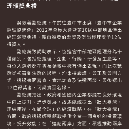
理頒獎典禮
吳敦義副總統下午前往臺中市出席「臺中市企業
經理協進會」2012年會員大會暨第18屆中部地區傑出
經理頒獎典禮，親自頒發伯樂獎及傑出經理獎予12位
得獎人。
副總統致詞時表示，協進會中部地區經理分為十
種類別，包括總經理、企劃、行銷、研發及生產等，
每位入選者都在專長領域中擁有傑出表現，而此次徵
選從初審到決選的過程，均秉持嚴謹、公正及公開方
式，透過書面審查、實地訪查及決選面談，最後選出
12位得獎者，可謂實至名歸。
副總統指出，政府希望國內企業都能在良好環境
中向上提升、進步發展，故馬總統提出「壯大臺灣、
連結兩岸、布局全球」的經濟戰略。在「狀大臺灣」
方面，政府透過輕稅簡政提供企業一個良好的投資環
境，提升效能；在「連結兩岸」方面，積極推動兩岸