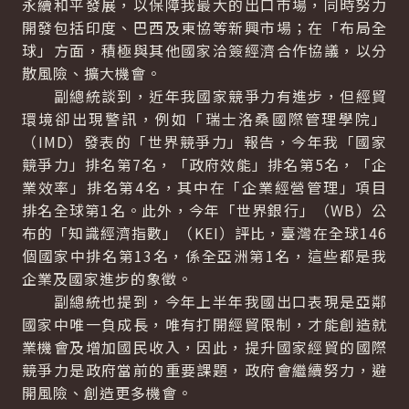
永續和平發展，以保障我最大的出口市場，同時努力
開發包括印度、巴西及東協等新興市場；在「布局全
球」方面，積極與其他國家洽簽經濟合作協議，以分
散風險、擴大機會。
副總統談到，近年我國家競爭力有進步，但經貿
環境卻出現警訊，例如「瑞士洛桑國際管理學院」
（IMD）發表的「世界競爭力」報告，今年我「國家
競爭力」排名第7名，「政府效能」排名第5名，「企
業效率」排名第4名，其中在「企業經營管理」項目
排名全球第1名。此外，今年「世界銀行」（WB）公
布的「知識經濟指數」（KEI）評比，臺灣在全球146
個國家中排名第13名，係全亞洲第1名，這些都是我
企業及國家進步的象徵。
副總統也提到，今年上半年我國出口表現是亞鄰
國家中唯一負成長，唯有打開經貿限制，才能創造就
業機會及增加國民收入，因此，提升國家經貿的國際
競爭力是政府當前的重要課題，政府會繼續努力，避
開風險、創造更多機會。