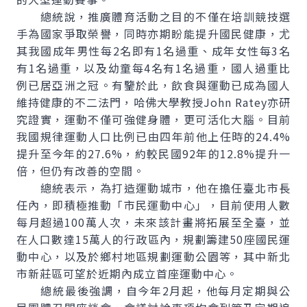
總統說，推廣體育活動之目的不僅在培訓競技選
手為國家爭取榮譽，同時亦期盼能提升國民健康，尤
其我國成年男性每2名即有1名過重、成年女性每3名
有1名過重，以及幼童每4名有1名過重，國人過重比
例已居亞洲之冠。有鑒於此，飲食與運動已成為國人
維持健康的不二法門，哈佛大學教授John Ratey亦研
究證實，運動不僅可強健身體，更可活化大腦。目前
我國規律運動人口比例已由四年前他上任時的24.4%
提升至今年的27.6%，約較民國92年的12.8%提升一
倍，但仍有改善的空間。
總統表示，為打造運動城市，他在擔任臺北市長
任內，即積極推動「市民運動中心」，目前使用人數
每月超過100萬人次，未來該計畫將拓展至全臺，並
在人口數達15萬人的行政區內，規劃籌建50座國民運
動中心，以及於鄉村地區規劃運動公園等，其中新北
市新莊區可望於近期內成立首座運動中心。
總統最後強調，自今年2月起，他每月定期與公