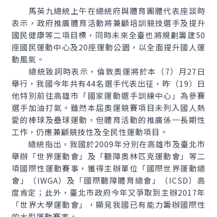
馬英九總統上午在總統府與體育團體代表座談時
表示，政府推廣體育活動將兼顧培訓競技選手及提升
國民健康等二項目標，同時未來全臺也將規劃籌建50
座國民運動中心及20座運動公園，以全面提升國人運
動風氣。
總統致詞時表示，倫敦奧運將於本（7）月27日
舉行，我國今年共有44名選手代表出征，昨（19）日
他特別前往高雄市「國家運動選手訓練中心」為參賽
選手加油打氣。雖然本屆奧運競賽項目未列入國人熱
愛的棒球及壘球運動，但體育活動的推廣係一長期性
工作，仍應兼顧競技性及全民性運動項目。
總統指出，我國於2009年分別在高雄市及臺北市
舉辦「世界運動會」及「聽障奧林匹克運動會」等二
項國際性運動賽事，獲得主辦單位「國際世界運動總
會」（IWGA）及「國際聽障體育總會」（ICSD）高
度肯定；此外，臺北市政府今年又爭取到主辦2017年
「世界大學運動會」，顯見我國已有能力籌辦國際性
的大型運動賽事。