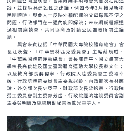
民團體召開座談會，會議討論事項均會列管及定期追
蹤，並採納具建設性之建議，例如今年3月接見新移
民團體時，與會人士反映外籍配偶的父母探親不便之
問題，行政部門在一週內旋即解決；未來期盼繼續透
過相關座談會，共同協商及討論公民團體所關注議
題。
與會來賓包括「中華民國大專院校體育總會」會
長江漢聲、「中華奧林匹克委員會」主席蔡辰威、
「中華民國體育運動總會」會長陳建平、國立體育大
學校長高俊雄及國立臺灣體育運動大學校長蘇文仁；
以及教育部長蔣偉寧、行政院大陸委員會主委賴幸
媛、行政院體育委員會主委戴遐齡、內政部次長林慈
玲、外交部次長史亞平、財政部次長曾銘宗、行政院
勞工委員會副主委郭芳煜、行政院經濟建設委員會副
主委吳明機及總統府副秘書長熊光華等人。