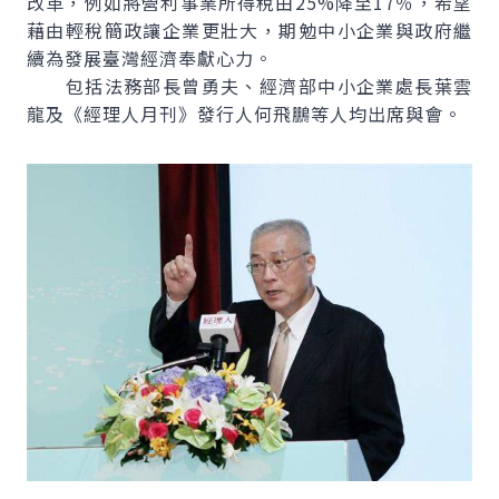
改革，例如將營利事業所得稅由25%降至17％，希望
藉由輕稅簡政讓企業更壯大，期勉中小企業與政府繼
續為發展臺灣經濟奉獻心力。
包括法務部長曾勇夫、經濟部中小企業處長葉雲
龍及《經理人月刊》發行人何飛鵬等人均出席與會。