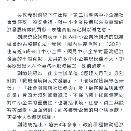
吳敦義副總統下午出席「第二屆臺灣中小企業社
會責任獎」頒獎典禮，對中小企業長期以來為臺灣經
濟發展所做的貢獻，表達高度肯定與感謝之意。
副總統致詞時表示，國內中小企業所創造的就業
機會約占整體8成，我國「國內生產毛額」（GDP）
也有近6成來自中小企業，顯見中小企業對臺灣經濟
發展的卓越貢獻；尤其許多中小企業規模雖不大，卻
長期默默地在全臺各地服務民眾，殊值肯定。
副總統認為，此次主辦單位《經理人月刊》分別
針對「職場環境與人文發展」、「環境保護與綠色研
發」、「社會關懷與社區參與」及「顧客權益與服務
能量」等四大類別頒發獎項，不僅凸顯上述四個面向
對中小企業的重要性，也囊括環境、社會、員工與顧
客等因素，面面俱到；而各獲獎企業的用心與貢獻，
更是令人欽佩與感謝。
副總統指出，過去4年多來，政府積極推動經濟