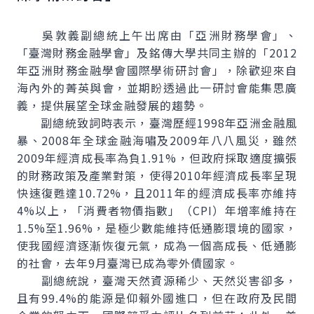
吳敦義副總統上午出席由「亞洲財務學會」、
「臺灣財務金融學會」及銘傳大學共同主辦的「2012
年亞洲財務金融學會國際學術研討會」，除歡迎來自
海內外的菁英與會，並期盼透過此一研討會能集思廣
義，提供展望全球金融發展的趨勢。
副總統致詞時表示，臺灣歷經1998年亞洲金融風
暴、2008年全球金融海嘯及2009年八八風災，雖然
2009年經濟成長率為負1.91%，但政府採取適度擴張
的財務政策及產業對策，使得2010年經濟成長率呈現
快速復甦達10.72%，且2011年的經濟成長率亦維持
4%以上，「消費者物價指數」（CPI）年增率維持在
1.5%至1.96%，是極少數能維持低通膨環境的國家，
使我國經濟逐漸恢復元氣，成為一個高成長、低通膨
的社會，去年9月臺灣已成為零外債國家。
副總統說，臺灣天然資源稀少、天然災害卻多，
且有99.4%的能源是仰賴外國進口，但在政府及民間