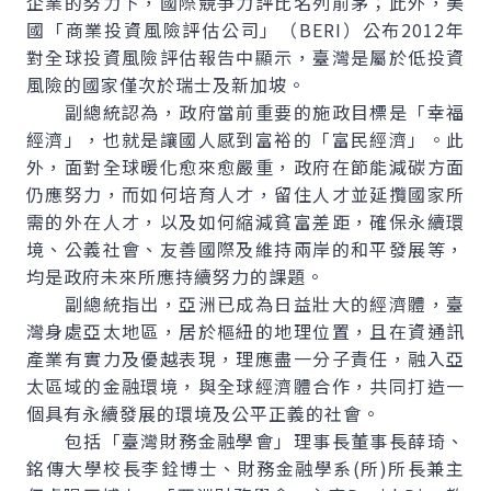
企業的努力下，國際競爭力評比名列前茅；此外，美
國「商業投資風險評估公司」（BERI）公布2012年
對全球投資風險評估報告中顯示，臺灣是屬於低投資
風險的國家僅次於瑞士及新加坡。
副總統認為，政府當前重要的施政目標是「幸福
經濟」，也就是讓國人感到富裕的「富民經濟」。此
外，面對全球暖化愈來愈嚴重，政府在節能減碳方面
仍應努力，而如何培育人才，留住人才並延攬國家所
需的外在人才，以及如何縮減貧富差距，確保永續環
境、公義社會、友善國際及維持兩岸的和平發展等，
均是政府未來所應持續努力的課題。
副總統指出，亞洲已成為日益壯大的經濟體，臺
灣身處亞太地區，居於樞紐的地理位置，且在資通訊
產業有實力及優越表現，理應盡一分子責任，融入亞
太區域的金融環境，與全球經濟體合作，共同打造一
個具有永續發展的環境及公平正義的社會。
包括「臺灣財務金融學會」理事長董事長薛琦、
銘傳大學校長李銓博士、財務金融學系(所)所長兼主