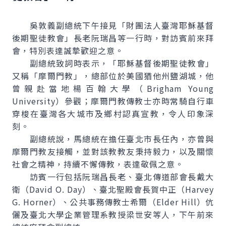
吳敦義副總統下午接見「財團法人臺灣耶穌基督
後期聖徒教會」長老阮瑞昌等一行時，對訪賓前來拜
會，特別表達誠摯歡迎之意。
副總統致詞時表示，「耶穌基督後期聖徒教會」
又稱「摩爾門教」，總部位於美國猶他州鹽湖城，他
曾親赴當地楊百翰大學（Brigham Young
University）參觀；摩爾門教傳教士亦時常騎自行車
穿梭在臺灣各大城市及鄉村認真宣教，令人印象深
刻。
副總統說，馬總統在擔任臺北市長任內，亦曾與
摩爾門教友接觸，並對該教教友秉持毅力，以及關懷
社會之精神，持續不懈傳教，表達敬佩之意。
訪賓一行包括阮瑞昌長老、臺北傳道部會長戴大
衛（David O. Day）、臺北聖殿會長賀中正（Harvey
G. Horner）、公共事務傳教士希爾（Elder Hill）伉
儷及臺北大學企業管理系教授梁世安等人，下午前來