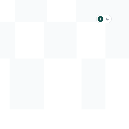
淺色模式
深色模式
防衛韌性委員會
動行程
歷任總統與副總統
展覽