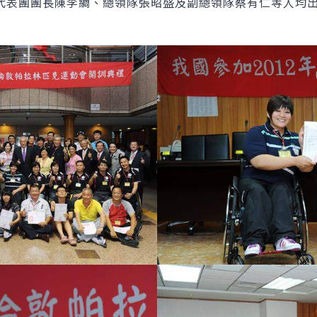
代表團團長陳李綢、總領隊張昭盛及副總領隊蔡有仁等人均