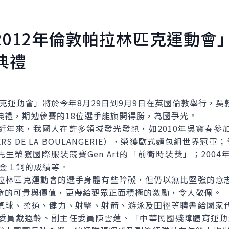
2012年倫敦帕拉林匹克運動會
典禮
克運動會」將於今年8月29日到9月9日在英國倫敦舉行，吳
典禮，期勉參賽的18位選手能旗開得勝，為國爭光。
來，我國人在許多領域發光發熱，如2010年吳寶春參
ERS DE LA BOULANGERIE），榮獲歐式麵包組世界
生榮獲國際服裝競賽Gen Art的「前衛時裝獎」；2004
１金１銅的成績等。
林匹克運動會的選手身體有些障礙，但仍以無比堅強的意志
命的可貴與價值，更帶給觀眾正面積極的激勵，令人敬佩。
球、柔道、健力、射擊、射箭、游泳及田徑等聘書給國家代
委員戴遐齡、副主任委員陳雲蓮、「中華民國殘障體育運動總