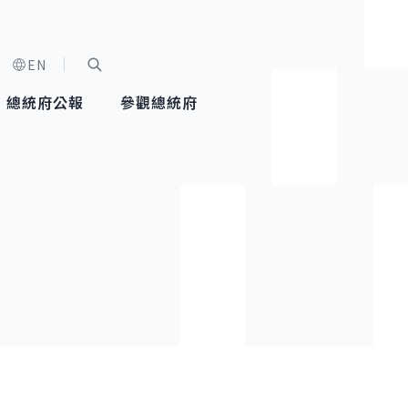
EN
字級選單
展開關鍵字搜尋
總統府公報
參觀總統府
健康台灣推動委員會
總統令
蕭美琴副總統
建築風華
全社會
每日活
行憲後
總統府
外交
網路相簿
國防