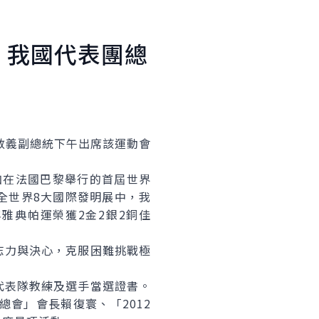
」我國代表團總
敦義副總統下午出席該運動會
加在法國巴黎舉行的首屆世界
冠軍；全世界8大國際發明展中，我
年雅典帕運榮獲2金2銀2銅佳
力與決心，克服困難挑戰極
表隊教練及選手當選證書。
會」會長賴復寰、「2012