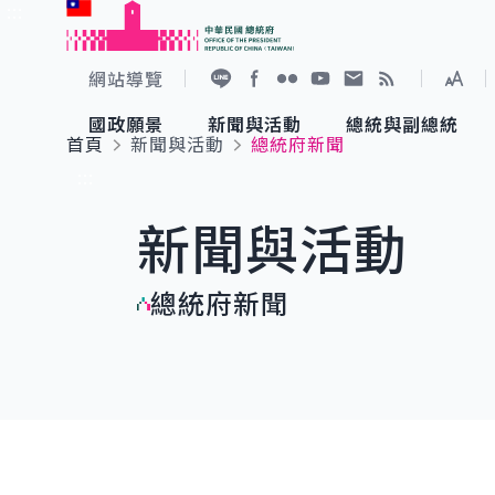
:::
跳到主要內容
中華民國總統府
網站導覽
展開
加入好友
Facebook
Flickr
YouTube
寫信給總統
RSS
國政願景
新聞與活動
總統與副總統
首頁
新聞與活動
總統府新聞
國政願景
新聞與活動
總統與副總統
參觀總統府
:::
新聞與活動
國家氣候變遷對策委員會
總統府新聞
賴清德總統
參觀資訊
總統府新聞
重要談話
影音頻道