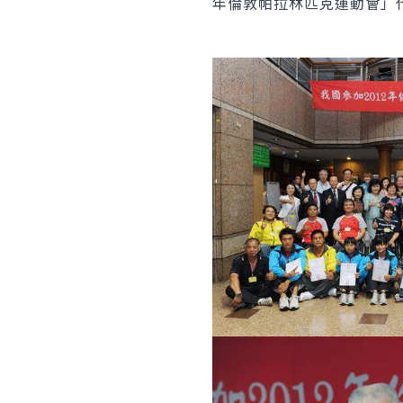
年倫敦帕拉林匹克運動會」