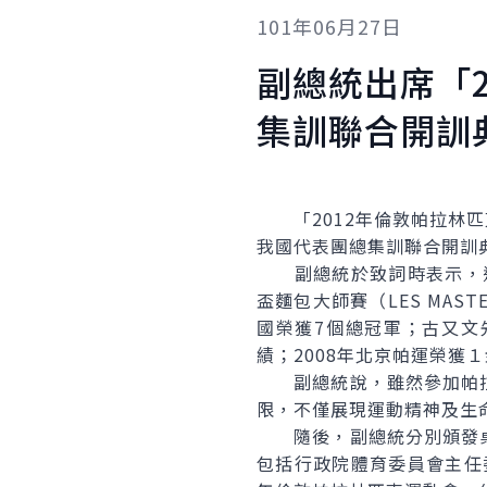
101年06月27日
副總統出席「
集訓聯合開訓
「2012年倫敦帕拉林匹
我國代表團總集訓聯合開訓
副總統於致詞時表示，近年
盃麵包大師賽（LES MAST
國榮獲7個總冠軍；古又文先
績；2008年北京帕運榮獲
副總統說，雖然參加帕拉
限，不僅展現運動精神及生
隨後，副總統分別頒發桌
包括行政院體育委員會主任