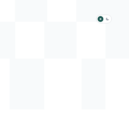
淺色模式
深色模式
防衛韌性委員會
動行程
歷任總統與副總統
展覽