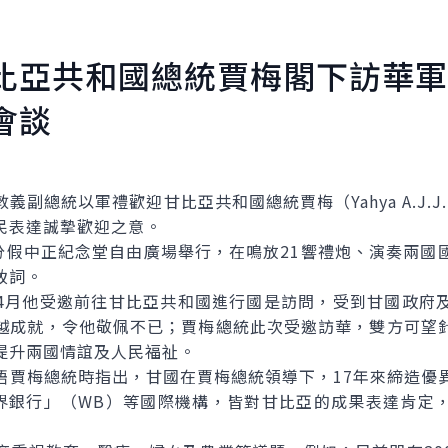
比亞共和國總統賈梅閣下訪華軍
會談
統以軍禮歡迎甘比亞共和國總統賈梅（Yahya A.J.J.
民表達誠摯歡迎之意。
假中正紀念堂自由廣場舉行，在鳴放21響禮炮、演奏兩國
致詞。
月他受邀前往甘比亞共和國進行國是訪問，受到甘國政府及
越成就，令他敬佩不已；賈梅總統此次受邀訪華，雙方可望
提升兩國情誼及人民福祉。
梅總統時指出，甘國在賈梅總統領導下，17年來締造優
世界銀行」（WB）等國際機構，皆對甘比亞的成果表達肯定