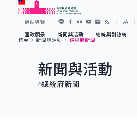
:::
跳到主要內容
中華民國總統府
網站導覽
展開
加入好友
Facebook
Flickr
YouTube
寫信給總統
RSS
國政願景
新聞與活動
總統與副總統
首頁
新聞與活動
總統府新聞
國政願景
新聞與活動
總統與副總統
參觀總統府
:::
新聞與活動
國家氣候變遷對策委員會
總統府新聞
賴清德總統
參觀資訊
總統府新聞
重要談話
影音頻道