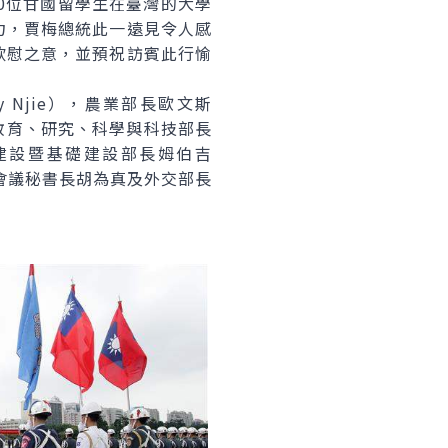
0位甘國留學生在臺灣的大學
力，賈梅總統此一遠見令人感
欣慰之意，並預祝訪賓此行愉
Njie），農業部長歐文斯
，高等教育、研究、科學與科技部長
，工程、建設暨基礎建設部長姆伯吉
安全會議秘書長胡為真及外交部長