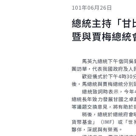
101年06月26日
總統主持「甘
暨與賈梅總統
馬英九總統下午偕同吳敦義副總
團訪華，代表我國政府及人
歡迎儀式於下午4時30分
後，馬總統與賈梅總統分別
總統致詞時表示，今年4
總統長年致力發展甘國之卓
等議題交換意見，將有助於
稍後，總統於總統府會晤賈
貨幣基金」（IMF）或「
夥伴，深感與有榮焉。